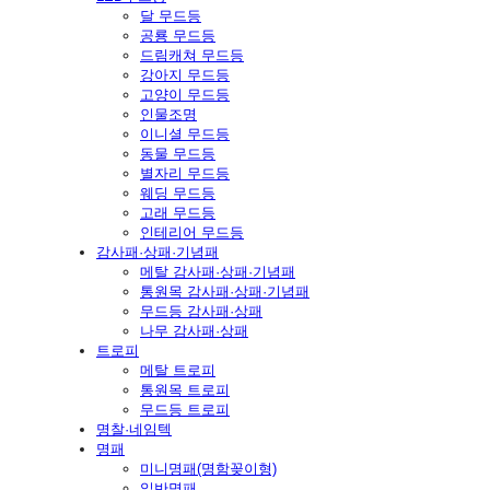
달 무드등
공룡 무드등
드림캐쳐 무드등
강아지 무드등
고양이 무드등
인물조명
이니셜 무드등
동물 무드등
별자리 무드등
웨딩 무드등
고래 무드등
인테리어 무드등
감사패·상패·기념패
메탈 감사패·상패·기념패
통원목 감사패·상패·기념패
무드등 감사패·상패
나무 감사패·상패
트로피
메탈 트로피
통원목 트로피
무드등 트로피
명찰·네임텍
명패
미니명패(명함꽂이형)
일반명패