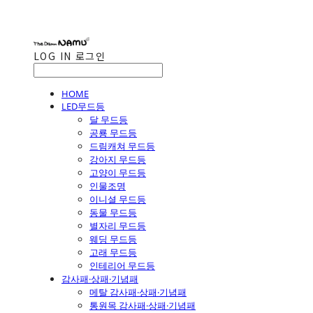
LOG IN
로그인
HOME
LED무드등
달 무드등
공룡 무드등
드림캐쳐 무드등
강아지 무드등
고양이 무드등
인물조명
이니셜 무드등
동물 무드등
별자리 무드등
웨딩 무드등
고래 무드등
인테리어 무드등
감사패·상패·기념패
메탈 감사패·상패·기념패
통원목 감사패·상패·기념패