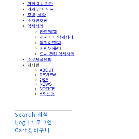
현판·미니간판
기계·장비 명판
주방, 생활
주차번호판
악세서리
카드/명함
전자기기 악세서리
목걸이/팔찌
키링/키홀더
도서 관련 악세서리
주문제작요청
게시판
ABOUT
REVIEW
Q&A
NEWS
NOTICE
AS 신청
Search
검색
Log In
로그인
Cart
장바구니