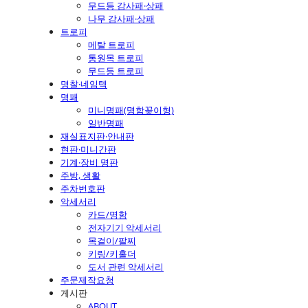
무드등 감사패·상패
나무 감사패·상패
트로피
메탈 트로피
통원목 트로피
무드등 트로피
명찰·네임텍
명패
미니명패(명함꽂이형)
일반명패
재실표지판·안내판
현판·미니간판
기계·장비 명판
주방, 생활
주차번호판
악세서리
카드/명함
전자기기 악세서리
목걸이/팔찌
키링/키홀더
도서 관련 악세서리
주문제작요청
게시판
ABOUT