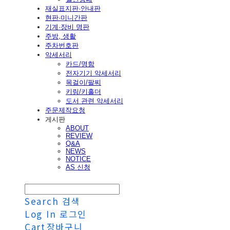
재실표지판·안내판
현판·미니간판
기계·장비 명판
주방, 생활
주차번호판
악세서리
카드/명함
전자기기 악세서리
목걸이/팔찌
키링/키홀더
도서 관련 악세서리
주문제작요청
게시판
ABOUT
REVIEW
Q&A
NEWS
NOTICE
AS 신청
Search
검색
Log In
로그인
Cart
장바구니