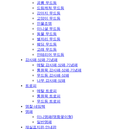
공룡 무드등
드림캐쳐 무드등
강아지 무드등
고양이 무드등
인물조명
이니셜 무드등
동물 무드등
별자리 무드등
웨딩 무드등
고래 무드등
인테리어 무드등
감사패·상패·기념패
메탈 감사패·상패·기념패
통원목 감사패·상패·기념패
무드등 감사패·상패
나무 감사패·상패
트로피
메탈 트로피
통원목 트로피
무드등 트로피
명찰·네임텍
명패
미니명패(명함꽂이형)
일반명패
재실표지판·안내판