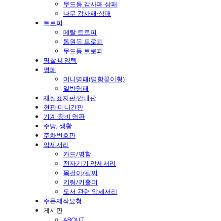
무드등 감사패·상패
나무 감사패·상패
트로피
메탈 트로피
통원목 트로피
무드등 트로피
명찰·네임텍
명패
미니명패(명함꽂이형)
일반명패
재실표지판·안내판
현판·미니간판
기계·장비 명판
주방, 생활
주차번호판
악세서리
카드/명함
전자기기 악세서리
목걸이/팔찌
키링/키홀더
도서 관련 악세서리
주문제작요청
게시판
ABOUT