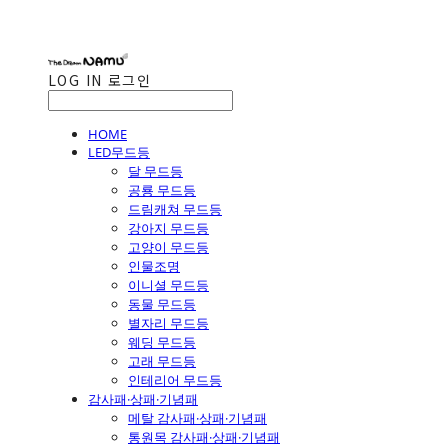
LOG IN
로그인
HOME
LED무드등
달 무드등
공룡 무드등
드림캐쳐 무드등
강아지 무드등
고양이 무드등
인물조명
이니셜 무드등
동물 무드등
별자리 무드등
웨딩 무드등
고래 무드등
인테리어 무드등
감사패·상패·기념패
메탈 감사패·상패·기념패
통원목 감사패·상패·기념패