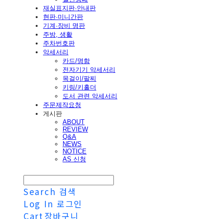
재실표지판·안내판
현판·미니간판
기계·장비 명판
주방, 생활
주차번호판
악세서리
카드/명함
전자기기 악세서리
목걸이/팔찌
키링/키홀더
도서 관련 악세서리
주문제작요청
게시판
ABOUT
REVIEW
Q&A
NEWS
NOTICE
AS 신청
Search
검색
Log In
로그인
Cart
장바구니