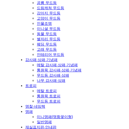
공룡 무드등
드림캐쳐 무드등
강아지 무드등
고양이 무드등
인물조명
이니셜 무드등
동물 무드등
별자리 무드등
웨딩 무드등
고래 무드등
인테리어 무드등
감사패·상패·기념패
메탈 감사패·상패·기념패
통원목 감사패·상패·기념패
무드등 감사패·상패
나무 감사패·상패
트로피
메탈 트로피
통원목 트로피
무드등 트로피
명찰·네임텍
명패
미니명패(명함꽂이형)
일반명패
재실표지판·안내판