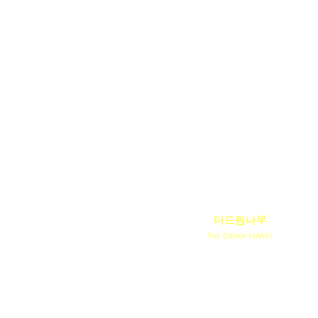
더드림나무
The Dream NAMU