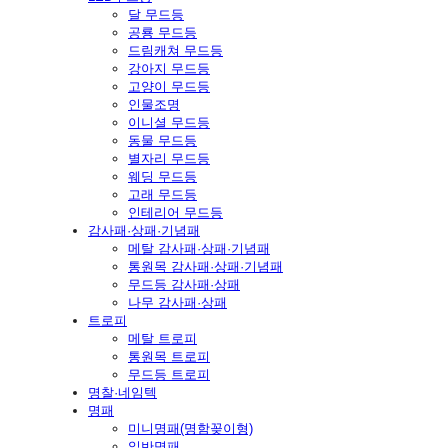
달 무드등
공룡 무드등
드림캐쳐 무드등
강아지 무드등
고양이 무드등
인물조명
이니셜 무드등
동물 무드등
별자리 무드등
웨딩 무드등
고래 무드등
인테리어 무드등
감사패·상패·기념패
메탈 감사패·상패·기념패
통원목 감사패·상패·기념패
무드등 감사패·상패
나무 감사패·상패
트로피
메탈 트로피
통원목 트로피
무드등 트로피
명찰·네임텍
명패
미니명패(명함꽂이형)
일반명패