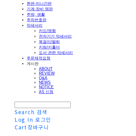
현판·미니간판
기계·장비 명판
주방, 생활
주차번호판
악세서리
카드/명함
전자기기 악세서리
목걸이/팔찌
키링/키홀더
도서 관련 악세서리
주문제작요청
게시판
ABOUT
REVIEW
Q&A
NEWS
NOTICE
AS 신청
Search
검색
Log In
로그인
Cart
장바구니