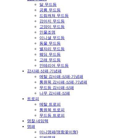
달 무드등
공룡 무드등
드림캐쳐 무드등
강아지 무드등
고양이 무드등
인물조명
이니셜 무드등
동물 무드등
별자리 무드등
웨딩 무드등
고래 무드등
인테리어 무드등
감사패·상패·기념패
메탈 감사패·상패·기념패
통원목 감사패·상패·기념패
무드등 감사패·상패
나무 감사패·상패
트로피
메탈 트로피
통원목 트로피
무드등 트로피
명찰·네임텍
명패
미니명패(명함꽂이형)
일반명패