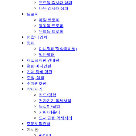
무드등 감사패·상패
나무 감사패·상패
트로피
메탈 트로피
통원목 트로피
무드등 트로피
명찰·네임텍
명패
미니명패(명함꽂이형)
일반명패
재실표지판·안내판
현판·미니간판
기계·장비 명판
주방, 생활
주차번호판
악세서리
카드/명함
전자기기 악세서리
목걸이/팔찌
키링/키홀더
도서 관련 악세서리
주문제작요청
게시판
ABOUT