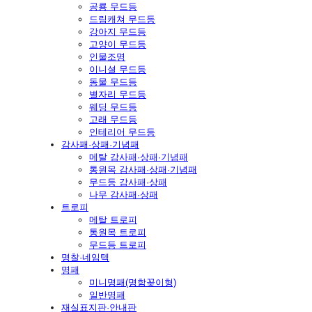
공룡 무드등
드림캐쳐 무드등
강아지 무드등
고양이 무드등
인물조명
이니셜 무드등
동물 무드등
별자리 무드등
웨딩 무드등
고래 무드등
인테리어 무드등
감사패·상패·기념패
메탈 감사패·상패·기념패
통원목 감사패·상패·기념패
무드등 감사패·상패
나무 감사패·상패
트로피
메탈 트로피
통원목 트로피
무드등 트로피
명찰·네임텍
명패
미니명패(명함꽂이형)
일반명패
재실표지판·안내판