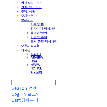
현판·미니간판
기계·장비 명판
주방, 생활
주차번호판
악세서리
카드/명함
전자기기 악세서리
목걸이/팔찌
키링/키홀더
도서 관련 악세서리
주문제작요청
게시판
ABOUT
REVIEW
Q&A
NEWS
NOTICE
AS 신청
Search
검색
Log In
로그인
Cart
장바구니