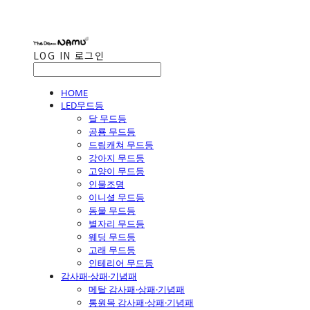
LOG IN
로그인
HOME
LED무드등
달 무드등
공룡 무드등
드림캐쳐 무드등
강아지 무드등
고양이 무드등
인물조명
이니셜 무드등
동물 무드등
별자리 무드등
웨딩 무드등
고래 무드등
인테리어 무드등
감사패·상패·기념패
메탈 감사패·상패·기념패
통원목 감사패·상패·기념패