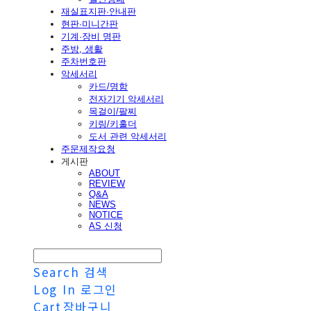
재실표지판·안내판
현판·미니간판
기계·장비 명판
주방, 생활
주차번호판
악세서리
카드/명함
전자기기 악세서리
목걸이/팔찌
키링/키홀더
도서 관련 악세서리
주문제작요청
게시판
ABOUT
REVIEW
Q&A
NEWS
NOTICE
AS 신청
Search
검색
Log In
로그인
Cart
장바구니