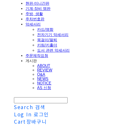
현판·미니간판
기계·장비 명판
주방, 생활
주차번호판
악세서리
카드/명함
전자기기 악세서리
목걸이/팔찌
키링/키홀더
도서 관련 악세서리
주문제작요청
게시판
ABOUT
REVIEW
Q&A
NEWS
NOTICE
AS 신청
Search
검색
Log In
로그인
Cart
장바구니