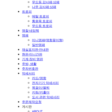
무드등 감사패·상패
나무 감사패·상패
트로피
메탈 트로피
통원목 트로피
무드등 트로피
명찰·네임텍
명패
미니명패(명함꽂이형)
일반명패
재실표지판·안내판
현판·미니간판
기계·장비 명판
주방, 생활
주차번호판
악세서리
카드/명함
전자기기 악세서리
목걸이/팔찌
키링/키홀더
도서 관련 악세서리
주문제작요청
게시판
ABOUT