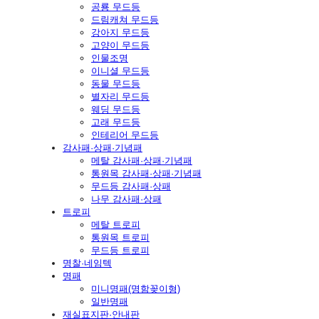
공룡 무드등
드림캐쳐 무드등
강아지 무드등
고양이 무드등
인물조명
이니셜 무드등
동물 무드등
별자리 무드등
웨딩 무드등
고래 무드등
인테리어 무드등
감사패·상패·기념패
메탈 감사패·상패·기념패
통원목 감사패·상패·기념패
무드등 감사패·상패
나무 감사패·상패
트로피
메탈 트로피
통원목 트로피
무드등 트로피
명찰·네임텍
명패
미니명패(명함꽂이형)
일반명패
재실표지판·안내판