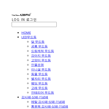
LOG IN
로그인
HOME
LED무드등
달 무드등
공룡 무드등
드림캐쳐 무드등
강아지 무드등
고양이 무드등
인물조명
이니셜 무드등
동물 무드등
별자리 무드등
웨딩 무드등
고래 무드등
인테리어 무드등
감사패·상패·기념패
메탈 감사패·상패·기념패
통원목 감사패·상패·기념패