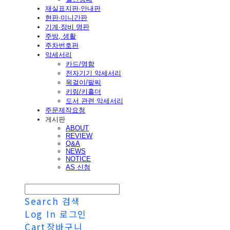
재실표지판·안내판
현판·미니간판
기계·장비 명판
주방, 생활
주차번호판
악세서리
카드/명함
전자기기 악세서리
목걸이/팔찌
키링/키홀더
도서 관련 악세서리
주문제작요청
게시판
ABOUT
REVIEW
Q&A
NEWS
NOTICE
AS 신청
Search
검색
Log In
로그인
Cart
장바구니