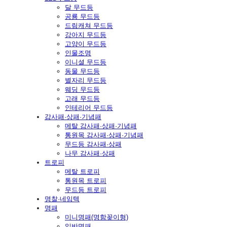
달 무드등
공룡 무드등
드림캐쳐 무드등
강아지 무드등
고양이 무드등
인물조명
이니셜 무드등
동물 무드등
별자리 무드등
웨딩 무드등
고래 무드등
인테리어 무드등
감사패·상패·기념패
메탈 감사패·상패·기념패
통원목 감사패·상패·기념패
무드등 감사패·상패
나무 감사패·상패
트로피
메탈 트로피
통원목 트로피
무드등 트로피
명찰·네임텍
명패
미니명패(명함꽂이형)
일반명패