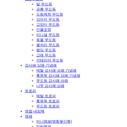
달 무드등
공룡 무드등
드림캐쳐 무드등
강아지 무드등
고양이 무드등
인물조명
이니셜 무드등
동물 무드등
별자리 무드등
웨딩 무드등
고래 무드등
인테리어 무드등
감사패·상패·기념패
메탈 감사패·상패·기념패
통원목 감사패·상패·기념패
무드등 감사패·상패
나무 감사패·상패
트로피
메탈 트로피
통원목 트로피
무드등 트로피
명찰·네임텍
명패
미니명패(명함꽂이형)
일반명패