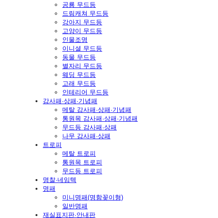
공룡 무드등
드림캐쳐 무드등
강아지 무드등
고양이 무드등
인물조명
이니셜 무드등
동물 무드등
별자리 무드등
웨딩 무드등
고래 무드등
인테리어 무드등
감사패·상패·기념패
메탈 감사패·상패·기념패
통원목 감사패·상패·기념패
무드등 감사패·상패
나무 감사패·상패
트로피
메탈 트로피
통원목 트로피
무드등 트로피
명찰·네임텍
명패
미니명패(명함꽂이형)
일반명패
재실표지판·안내판