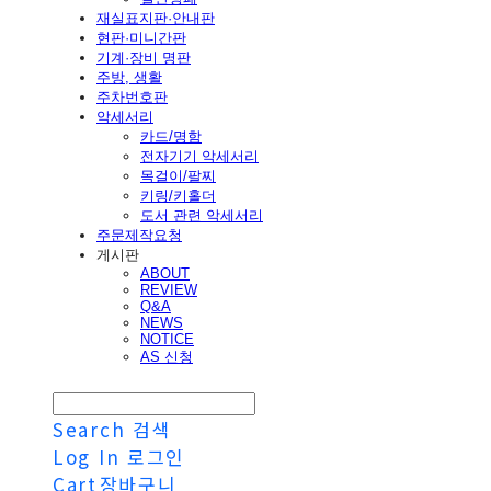
재실표지판·안내판
현판·미니간판
기계·장비 명판
주방, 생활
주차번호판
악세서리
카드/명함
전자기기 악세서리
목걸이/팔찌
키링/키홀더
도서 관련 악세서리
주문제작요청
게시판
ABOUT
REVIEW
Q&A
NEWS
NOTICE
AS 신청
Search
검색
Log In
로그인
Cart
장바구니