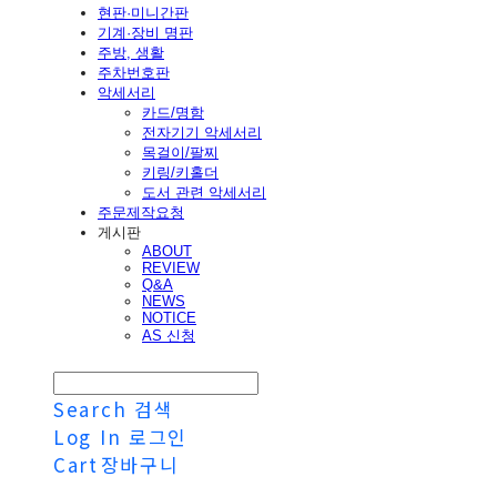
현판·미니간판
기계·장비 명판
주방, 생활
주차번호판
악세서리
카드/명함
전자기기 악세서리
목걸이/팔찌
키링/키홀더
도서 관련 악세서리
주문제작요청
게시판
ABOUT
REVIEW
Q&A
NEWS
NOTICE
AS 신청
Search
검색
Log In
로그인
Cart
장바구니