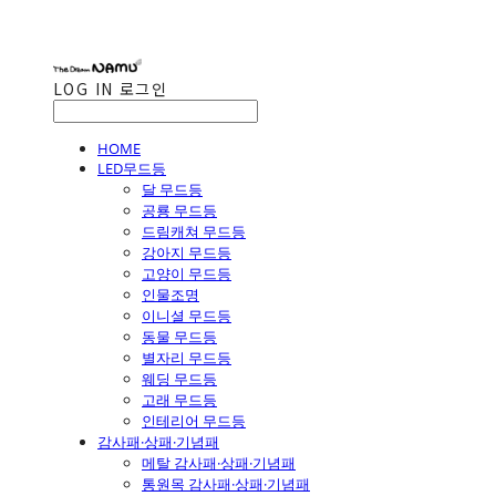
LOG IN
로그인
HOME
LED무드등
달 무드등
공룡 무드등
드림캐쳐 무드등
강아지 무드등
고양이 무드등
인물조명
이니셜 무드등
동물 무드등
별자리 무드등
웨딩 무드등
고래 무드등
인테리어 무드등
감사패·상패·기념패
메탈 감사패·상패·기념패
통원목 감사패·상패·기념패