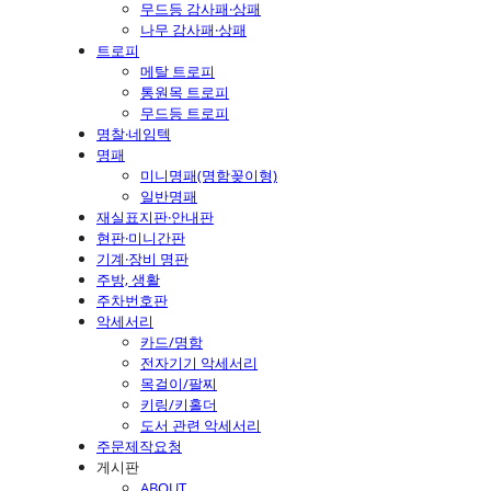
무드등 감사패·상패
나무 감사패·상패
트로피
메탈 트로피
통원목 트로피
무드등 트로피
명찰·네임텍
명패
미니명패(명함꽂이형)
일반명패
재실표지판·안내판
현판·미니간판
기계·장비 명판
주방, 생활
주차번호판
악세서리
카드/명함
전자기기 악세서리
목걸이/팔찌
키링/키홀더
도서 관련 악세서리
주문제작요청
게시판
ABOUT