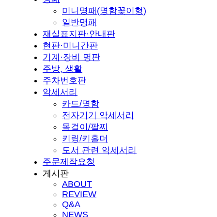
미니명패(명함꽂이형)
일반명패
재실표지판·안내판
현판·미니간판
기계·장비 명판
주방, 생활
주차번호판
악세서리
카드/명함
전자기기 악세서리
목걸이/팔찌
키링/키홀더
도서 관련 악세서리
주문제작요청
게시판
ABOUT
REVIEW
Q&A
NEWS