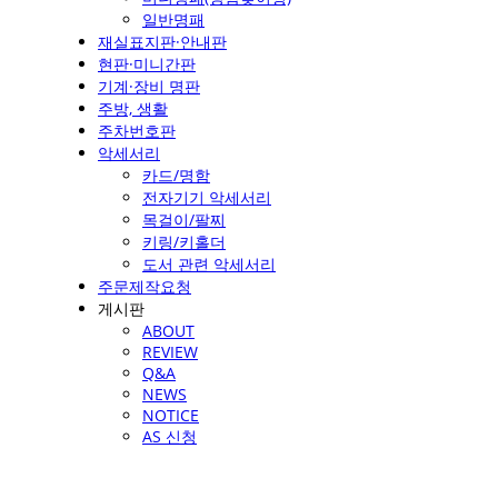
일반명패
재실표지판·안내판
현판·미니간판
기계·장비 명판
주방, 생활
주차번호판
악세서리
카드/명함
전자기기 악세서리
목걸이/팔찌
키링/키홀더
도서 관련 악세서리
주문제작요청
게시판
ABOUT
REVIEW
Q&A
NEWS
NOTICE
AS 신청