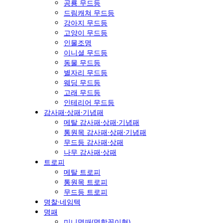
공룡 무드등
드림캐쳐 무드등
강아지 무드등
고양이 무드등
인물조명
이니셜 무드등
동물 무드등
별자리 무드등
웨딩 무드등
고래 무드등
인테리어 무드등
감사패·상패·기념패
메탈 감사패·상패·기념패
통원목 감사패·상패·기념패
무드등 감사패·상패
나무 감사패·상패
트로피
메탈 트로피
통원목 트로피
무드등 트로피
명찰·네임텍
명패
미니명패(명함꽂이형)