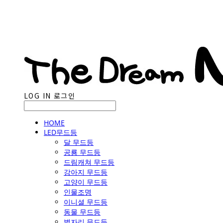
LOG IN
로그인
HOME
LED무드등
달 무드등
공룡 무드등
드림캐쳐 무드등
강아지 무드등
고양이 무드등
인물조명
이니셜 무드등
동물 무드등
별자리 무드등