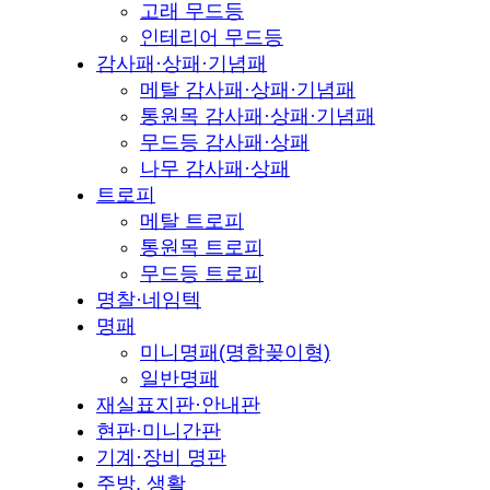
고래 무드등
인테리어 무드등
감사패·상패·기념패
메탈 감사패·상패·기념패
통원목 감사패·상패·기념패
무드등 감사패·상패
나무 감사패·상패
트로피
메탈 트로피
통원목 트로피
무드등 트로피
명찰·네임텍
명패
미니명패(명함꽂이형)
일반명패
재실표지판·안내판
현판·미니간판
기계·장비 명판
주방, 생활