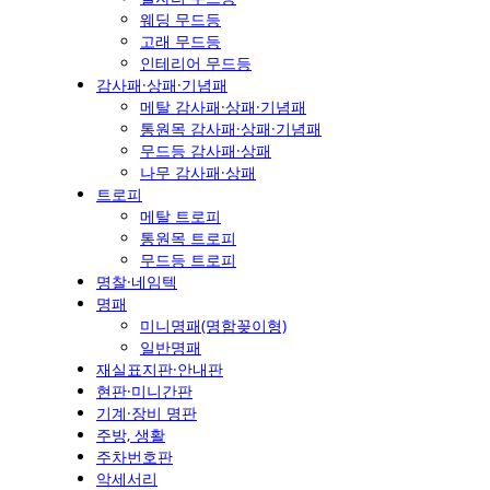
웨딩 무드등
고래 무드등
인테리어 무드등
감사패·상패·기념패
메탈 감사패·상패·기념패
통원목 감사패·상패·기념패
무드등 감사패·상패
나무 감사패·상패
트로피
메탈 트로피
통원목 트로피
무드등 트로피
명찰·네임텍
명패
미니명패(명함꽂이형)
일반명패
재실표지판·안내판
현판·미니간판
기계·장비 명판
주방, 생활
주차번호판
악세서리