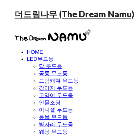
더드림나무 (The Dream Namu)
HOME
LED무드등
달 무드등
공룡 무드등
드림캐쳐 무드등
강아지 무드등
고양이 무드등
인물조명
이니셜 무드등
동물 무드등
별자리 무드등
웨딩 무드등