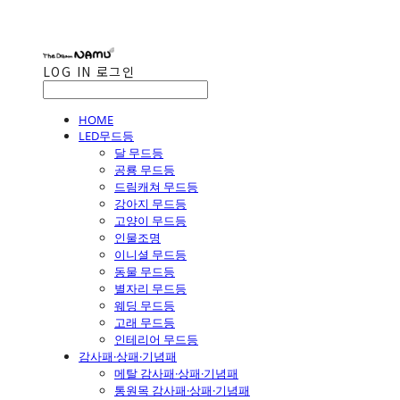
LOG IN
로그인
HOME
LED무드등
달 무드등
공룡 무드등
드림캐쳐 무드등
강아지 무드등
고양이 무드등
인물조명
이니셜 무드등
동물 무드등
별자리 무드등
웨딩 무드등
고래 무드등
인테리어 무드등
감사패·상패·기념패
메탈 감사패·상패·기념패
통원목 감사패·상패·기념패