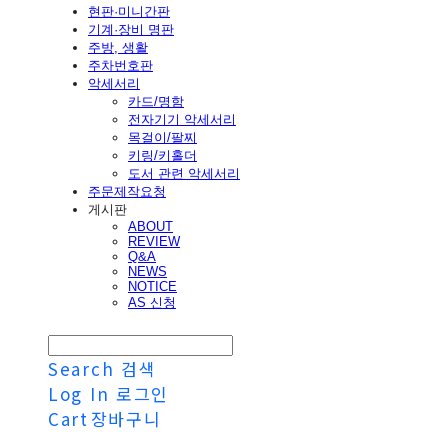
현판·미니간판
기계·장비 명판
주방, 생활
주차번호판
악세서리
카드/명함
전자기기 악세서리
목걸이/팔찌
키링/키홀더
도서 관련 악세서리
주문제작요청
게시판
ABOUT
REVIEW
Q&A
NEWS
NOTICE
AS 신청
Search
검색
Log In
로그인
Cart
장바구니