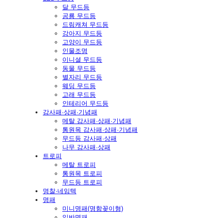
달 무드등
공룡 무드등
드림캐쳐 무드등
강아지 무드등
고양이 무드등
인물조명
이니셜 무드등
동물 무드등
별자리 무드등
웨딩 무드등
고래 무드등
인테리어 무드등
감사패·상패·기념패
메탈 감사패·상패·기념패
통원목 감사패·상패·기념패
무드등 감사패·상패
나무 감사패·상패
트로피
메탈 트로피
통원목 트로피
무드등 트로피
명찰·네임텍
명패
미니명패(명함꽂이형)
일반명패