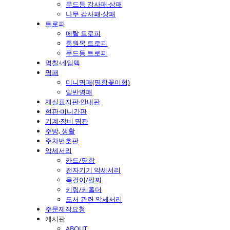
무드등 감사패·상패
나무 감사패·상패
트로피
메탈 트로피
통원목 트로피
무드등 트로피
명찰·네임텍
명패
미니명패(명함꽂이형)
일반명패
재실표지판·안내판
현판·미니간판
기계·장비 명판
주방, 생활
주차번호판
악세서리
카드/명함
전자기기 악세서리
목걸이/팔찌
키링/키홀더
도서 관련 악세서리
주문제작요청
게시판
ABOUT