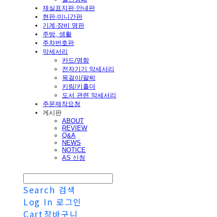
재실표지판·안내판
현판·미니간판
기계·장비 명판
주방, 생활
주차번호판
악세서리
카드/명함
전자기기 악세서리
목걸이/팔찌
키링/키홀더
도서 관련 악세서리
주문제작요청
게시판
ABOUT
REVIEW
Q&A
NEWS
NOTICE
AS 신청
Search
검색
Log In
로그인
Cart
장바구니