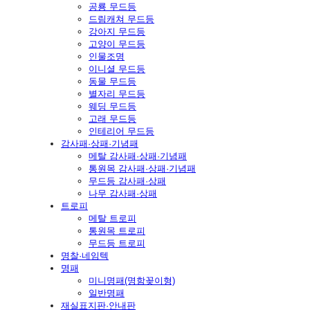
공룡 무드등
드림캐쳐 무드등
강아지 무드등
고양이 무드등
인물조명
이니셜 무드등
동물 무드등
별자리 무드등
웨딩 무드등
고래 무드등
인테리어 무드등
감사패·상패·기념패
메탈 감사패·상패·기념패
통원목 감사패·상패·기념패
무드등 감사패·상패
나무 감사패·상패
트로피
메탈 트로피
통원목 트로피
무드등 트로피
명찰·네임텍
명패
미니명패(명함꽂이형)
일반명패
재실표지판·안내판