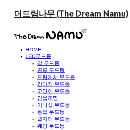
더드림나무 (The Dream Namu)
HOME
LED무드등
달 무드등
공룡 무드등
드림캐쳐 무드등
강아지 무드등
고양이 무드등
인물조명
이니셜 무드등
동물 무드등
별자리 무드등
웨딩 무드등