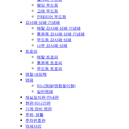
웨딩 무드등
고래 무드등
인테리어 무드등
감사패·상패·기념패
메탈 감사패·상패·기념패
통원목 감사패·상패·기념패
무드등 감사패·상패
나무 감사패·상패
트로피
메탈 트로피
통원목 트로피
무드등 트로피
명찰·네임텍
명패
미니명패(명함꽂이형)
일반명패
재실표지판·안내판
현판·미니간판
기계·장비 명판
주방, 생활
주차번호판
악세서리