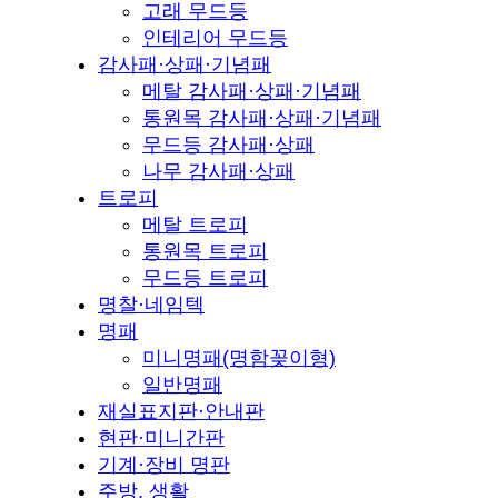
고래 무드등
인테리어 무드등
감사패·상패·기념패
메탈 감사패·상패·기념패
통원목 감사패·상패·기념패
무드등 감사패·상패
나무 감사패·상패
트로피
메탈 트로피
통원목 트로피
무드등 트로피
명찰·네임텍
명패
미니명패(명함꽂이형)
일반명패
재실표지판·안내판
현판·미니간판
기계·장비 명판
주방, 생활