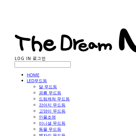
LOG IN
로그인
HOME
LED무드등
달 무드등
공룡 무드등
드림캐쳐 무드등
강아지 무드등
고양이 무드등
인물조명
이니셜 무드등
동물 무드등
별자리 무드등