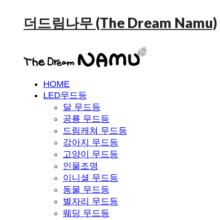
더드림나무 (The Dream Namu)
HOME
LED무드등
달 무드등
공룡 무드등
드림캐쳐 무드등
강아지 무드등
고양이 무드등
인물조명
이니셜 무드등
동물 무드등
별자리 무드등
웨딩 무드등