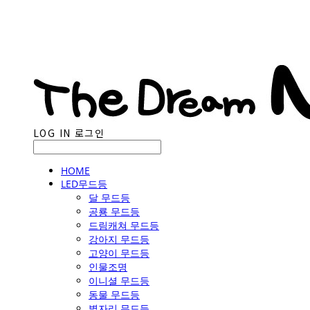
LOG IN
로그인
HOME
LED무드등
달 무드등
공룡 무드등
드림캐쳐 무드등
강아지 무드등
고양이 무드등
인물조명
이니셜 무드등
동물 무드등
별자리 무드등