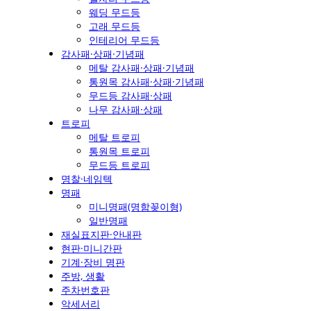
웨딩 무드등
고래 무드등
인테리어 무드등
감사패·상패·기념패
메탈 감사패·상패·기념패
통원목 감사패·상패·기념패
무드등 감사패·상패
나무 감사패·상패
트로피
메탈 트로피
통원목 트로피
무드등 트로피
명찰·네임텍
명패
미니명패(명함꽂이형)
일반명패
재실표지판·안내판
현판·미니간판
기계·장비 명판
주방, 생활
주차번호판
악세서리