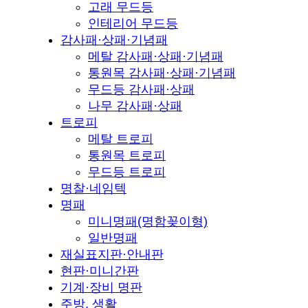
고래 무드등
인테리어 무드등
감사패·상패·기념패
메탈 감사패·상패·기념패
통원목 감사패·상패·기념패
무드등 감사패·상패
나무 감사패·상패
트로피
메탈 트로피
통원목 트로피
무드등 트로피
명찰·네임텍
명패
미니명패(명함꽂이형)
일반명패
재실표지판·안내판
현판·미니간판
기계·장비 명판
주방, 생활