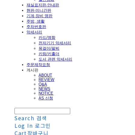
재실표지판·안내판
현판·미니간판
기계·장비 명판
주방, 생활
주차번호판
악세서리
카드/명함
전자기기 악세서리
목걸이/팔찌
키링/키홀더
도서 관련 악세서리
주문제작요청
게시판
ABOUT
REVIEW
Q&A
NEWS
NOTICE
AS 신청
Search
검색
Log In
로그인
Cart
장바구니