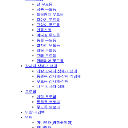
달 무드등
공룡 무드등
드림캐쳐 무드등
강아지 무드등
고양이 무드등
인물조명
이니셜 무드등
동물 무드등
별자리 무드등
웨딩 무드등
고래 무드등
인테리어 무드등
감사패·상패·기념패
메탈 감사패·상패·기념패
통원목 감사패·상패·기념패
무드등 감사패·상패
나무 감사패·상패
트로피
메탈 트로피
통원목 트로피
무드등 트로피
명찰·네임텍
명패
미니명패(명함꽂이형)
일반명패