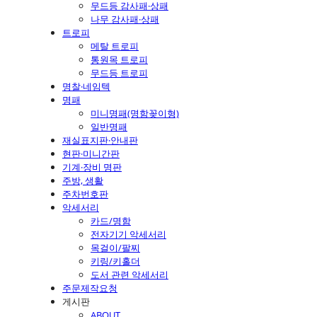
무드등 감사패·상패
나무 감사패·상패
트로피
메탈 트로피
통원목 트로피
무드등 트로피
명찰·네임텍
명패
미니명패(명함꽂이형)
일반명패
재실표지판·안내판
현판·미니간판
기계·장비 명판
주방, 생활
주차번호판
악세서리
카드/명함
전자기기 악세서리
목걸이/팔찌
키링/키홀더
도서 관련 악세서리
주문제작요청
게시판
ABOUT