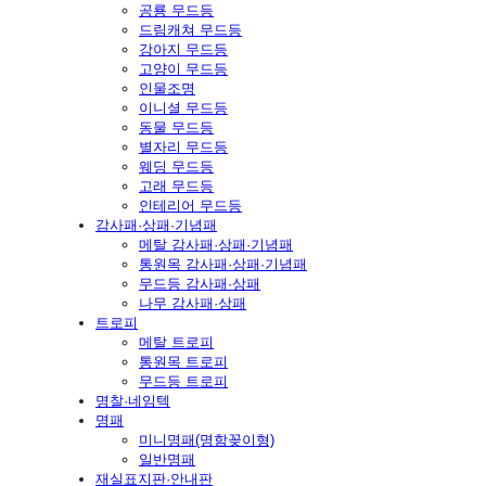
공룡 무드등
드림캐쳐 무드등
강아지 무드등
고양이 무드등
인물조명
이니셜 무드등
동물 무드등
별자리 무드등
웨딩 무드등
고래 무드등
인테리어 무드등
감사패·상패·기념패
메탈 감사패·상패·기념패
통원목 감사패·상패·기념패
무드등 감사패·상패
나무 감사패·상패
트로피
메탈 트로피
통원목 트로피
무드등 트로피
명찰·네임텍
명패
미니명패(명함꽂이형)
일반명패
재실표지판·안내판