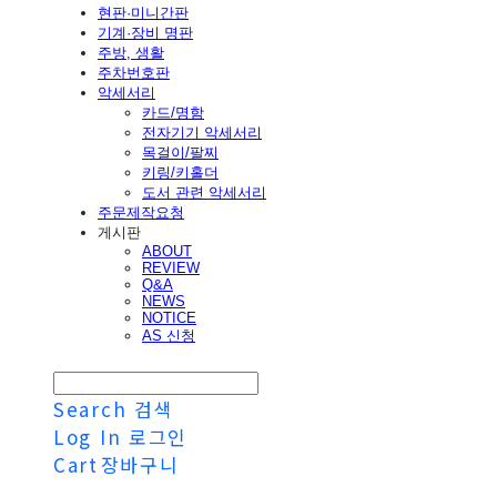
현판·미니간판
기계·장비 명판
주방, 생활
주차번호판
악세서리
카드/명함
전자기기 악세서리
목걸이/팔찌
키링/키홀더
도서 관련 악세서리
주문제작요청
게시판
ABOUT
REVIEW
Q&A
NEWS
NOTICE
AS 신청
Search
검색
Log In
로그인
Cart
장바구니