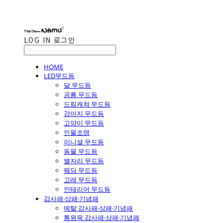
LOG IN
로그인
HOME
LED무드등
달 무드등
공룡 무드등
드림캐쳐 무드등
강아지 무드등
고양이 무드등
인물조명
이니셜 무드등
동물 무드등
별자리 무드등
웨딩 무드등
고래 무드등
인테리어 무드등
감사패·상패·기념패
메탈 감사패·상패·기념패
통원목 감사패·상패·기념패