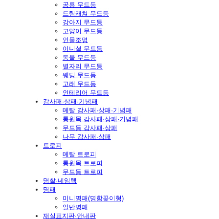
공룡 무드등
드림캐쳐 무드등
강아지 무드등
고양이 무드등
인물조명
이니셜 무드등
동물 무드등
별자리 무드등
웨딩 무드등
고래 무드등
인테리어 무드등
감사패·상패·기념패
메탈 감사패·상패·기념패
통원목 감사패·상패·기념패
무드등 감사패·상패
나무 감사패·상패
트로피
메탈 트로피
통원목 트로피
무드등 트로피
명찰·네임텍
명패
미니명패(명함꽂이형)
일반명패
재실표지판·안내판