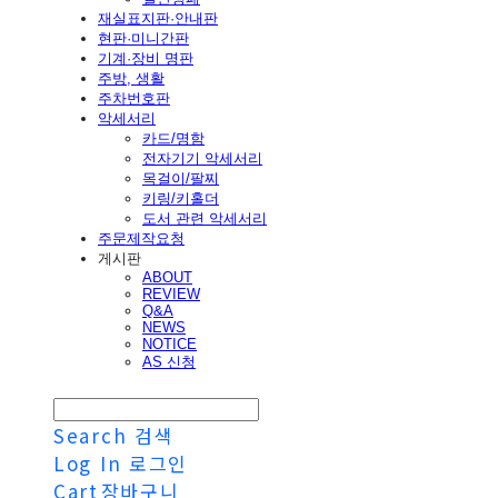
재실표지판·안내판
현판·미니간판
기계·장비 명판
주방, 생활
주차번호판
악세서리
카드/명함
전자기기 악세서리
목걸이/팔찌
키링/키홀더
도서 관련 악세서리
주문제작요청
게시판
ABOUT
REVIEW
Q&A
NEWS
NOTICE
AS 신청
Search
검색
Log In
로그인
Cart
장바구니