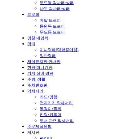
무드등 감사패·상패
나무 감사패·상패
트로피
메탈 트로피
통원목 트로피
무드등 트로피
명찰·네임텍
명패
미니명패(명함꽂이형)
일반명패
재실표지판·안내판
현판·미니간판
기계·장비 명판
주방, 생활
주차번호판
악세서리
카드/명함
전자기기 악세서리
목걸이/팔찌
키링/키홀더
도서 관련 악세서리
주문제작요청
게시판
ABOUT