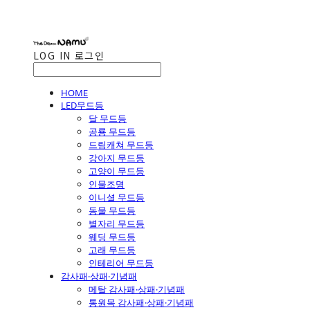
LOG IN
로그인
HOME
LED무드등
달 무드등
공룡 무드등
드림캐쳐 무드등
강아지 무드등
고양이 무드등
인물조명
이니셜 무드등
동물 무드등
별자리 무드등
웨딩 무드등
고래 무드등
인테리어 무드등
감사패·상패·기념패
메탈 감사패·상패·기념패
통원목 감사패·상패·기념패