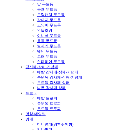
달 무드등
공룡 무드등
드림캐쳐 무드등
강아지 무드등
고양이 무드등
인물조명
이니셜 무드등
동물 무드등
별자리 무드등
웨딩 무드등
고래 무드등
인테리어 무드등
감사패·상패·기념패
메탈 감사패·상패·기념패
통원목 감사패·상패·기념패
무드등 감사패·상패
나무 감사패·상패
트로피
메탈 트로피
통원목 트로피
무드등 트로피
명찰·네임텍
명패
미니명패(명함꽂이형)
일반명패