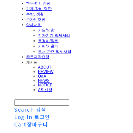
현판·미니간판
기계·장비 명판
주방, 생활
주차번호판
악세서리
카드/명함
전자기기 악세서리
목걸이/팔찌
키링/키홀더
도서 관련 악세서리
주문제작요청
게시판
ABOUT
REVIEW
Q&A
NEWS
NOTICE
AS 신청
Search
검색
Log In
로그인
Cart
장바구니