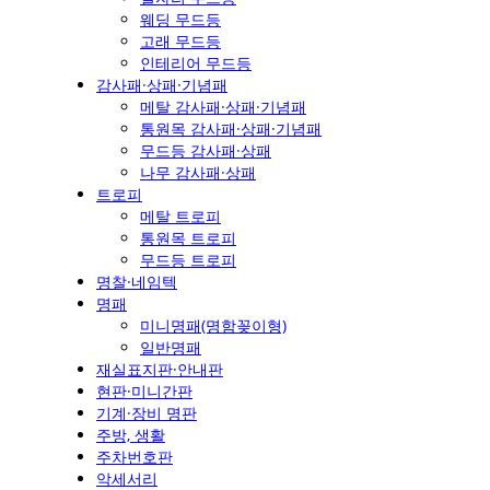
웨딩 무드등
고래 무드등
인테리어 무드등
감사패·상패·기념패
메탈 감사패·상패·기념패
통원목 감사패·상패·기념패
무드등 감사패·상패
나무 감사패·상패
트로피
메탈 트로피
통원목 트로피
무드등 트로피
명찰·네임텍
명패
미니명패(명함꽂이형)
일반명패
재실표지판·안내판
현판·미니간판
기계·장비 명판
주방, 생활
주차번호판
악세서리