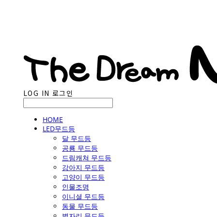
LOG IN
로그인
HOME
LED무드등
달 무드등
공룡 무드등
드림캐쳐 무드등
강아지 무드등
고양이 무드등
인물조명
이니셜 무드등
동물 무드등
별자리 무드등