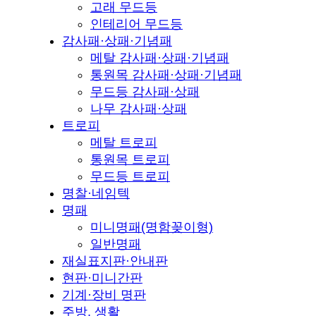
고래 무드등
인테리어 무드등
감사패·상패·기념패
메탈 감사패·상패·기념패
통원목 감사패·상패·기념패
무드등 감사패·상패
나무 감사패·상패
트로피
메탈 트로피
통원목 트로피
무드등 트로피
명찰·네임텍
명패
미니명패(명함꽂이형)
일반명패
재실표지판·안내판
현판·미니간판
기계·장비 명판
주방, 생활