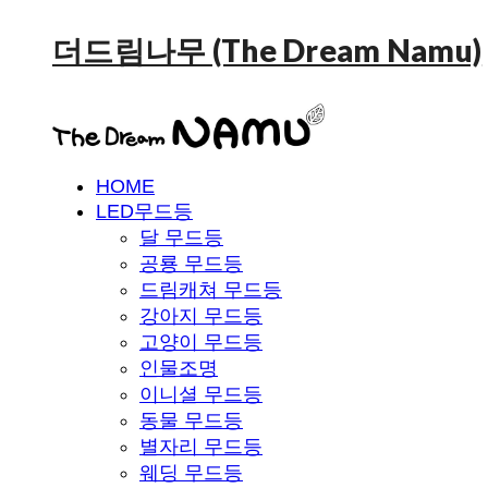
더드림나무 (The Dream Namu)
HOME
LED무드등
달 무드등
공룡 무드등
드림캐쳐 무드등
강아지 무드등
고양이 무드등
인물조명
이니셜 무드등
동물 무드등
별자리 무드등
웨딩 무드등