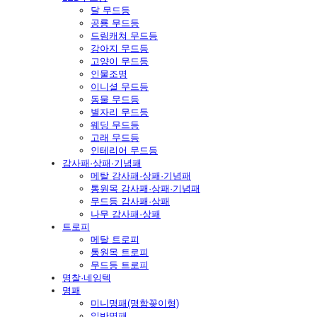
달 무드등
공룡 무드등
드림캐쳐 무드등
강아지 무드등
고양이 무드등
인물조명
이니셜 무드등
동물 무드등
별자리 무드등
웨딩 무드등
고래 무드등
인테리어 무드등
감사패·상패·기념패
메탈 감사패·상패·기념패
통원목 감사패·상패·기념패
무드등 감사패·상패
나무 감사패·상패
트로피
메탈 트로피
통원목 트로피
무드등 트로피
명찰·네임텍
명패
미니명패(명함꽂이형)
일반명패