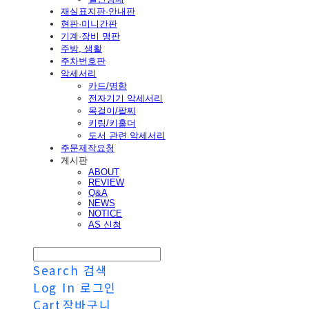
재실표지판·안내판
현판·미니간판
기계·장비 명판
주방, 생활
주차번호판
악세서리
카드/명함
전자기기 악세서리
목걸이/팔찌
키링/키홀더
도서 관련 악세서리
주문제작요청
게시판
ABOUT
REVIEW
Q&A
NEWS
NOTICE
AS 신청
Search
검색
Log In
로그인
Cart
장바구니