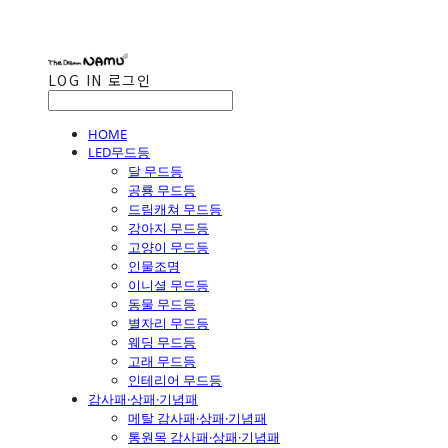
LOG IN
로그인
HOME
LED무드등
달 무드등
공룡 무드등
드림캐쳐 무드등
강아지 무드등
고양이 무드등
인물조명
이니셜 무드등
동물 무드등
별자리 무드등
웨딩 무드등
고래 무드등
인테리어 무드등
감사패·상패·기념패
메탈 감사패·상패·기념패
통원목 감사패·상패·기념패