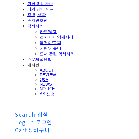
현판·미니간판
기계·장비 명판
주방, 생활
주차번호판
악세서리
카드/명함
전자기기 악세서리
목걸이/팔찌
키링/키홀더
도서 관련 악세서리
주문제작요청
게시판
ABOUT
REVIEW
Q&A
NEWS
NOTICE
AS 신청
Search
검색
Log In
로그인
Cart
장바구니