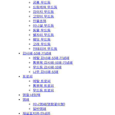
공룡 무드등
드림캐쳐 무드등
강아지 무드등
고양이 무드등
인물조명
이니셜 무드등
동물 무드등
별자리 무드등
웨딩 무드등
고래 무드등
인테리어 무드등
감사패·상패·기념패
메탈 감사패·상패·기념패
통원목 감사패·상패·기념패
무드등 감사패·상패
나무 감사패·상패
트로피
메탈 트로피
통원목 트로피
무드등 트로피
명찰·네임텍
명패
미니명패(명함꽂이형)
일반명패
재실표지판·안내판