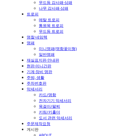
무드등 감사패·상패
나무 감사패·상패
트로피
메탈 트로피
통원목 트로피
무드등 트로피
명찰·네임텍
명패
미니명패(명함꽂이형)
일반명패
재실표지판·안내판
현판·미니간판
기계·장비 명판
주방, 생활
주차번호판
악세서리
카드/명함
전자기기 악세서리
목걸이/팔찌
키링/키홀더
도서 관련 악세서리
주문제작요청
게시판
ABOUT