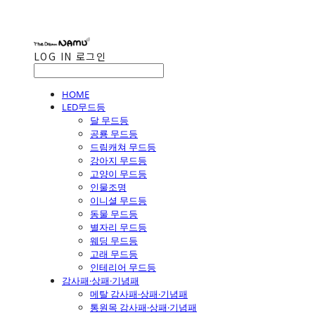
LOG IN
로그인
HOME
LED무드등
달 무드등
공룡 무드등
드림캐쳐 무드등
강아지 무드등
고양이 무드등
인물조명
이니셜 무드등
동물 무드등
별자리 무드등
웨딩 무드등
고래 무드등
인테리어 무드등
감사패·상패·기념패
메탈 감사패·상패·기념패
통원목 감사패·상패·기념패