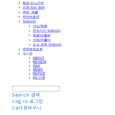
현판·미니간판
기계·장비 명판
주방, 생활
주차번호판
악세서리
카드/명함
전자기기 악세서리
목걸이/팔찌
키링/키홀더
도서 관련 악세서리
주문제작요청
게시판
ABOUT
REVIEW
Q&A
NEWS
NOTICE
AS 신청
Search
검색
Log In
로그인
Cart
장바구니