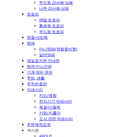
무드등 감사패·상패
나무 감사패·상패
트로피
메탈 트로피
통원목 트로피
무드등 트로피
명찰·네임텍
명패
미니명패(명함꽂이형)
일반명패
재실표지판·안내판
현판·미니간판
기계·장비 명판
주방, 생활
주차번호판
악세서리
카드/명함
전자기기 악세서리
목걸이/팔찌
키링/키홀더
도서 관련 악세서리
주문제작요청
게시판
ABOUT