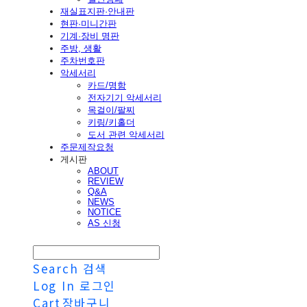
재실표지판·안내판
현판·미니간판
기계·장비 명판
주방, 생활
주차번호판
악세서리
카드/명함
전자기기 악세서리
목걸이/팔찌
키링/키홀더
도서 관련 악세서리
주문제작요청
게시판
ABOUT
REVIEW
Q&A
NEWS
NOTICE
AS 신청
Search
검색
Log In
로그인
Cart
장바구니