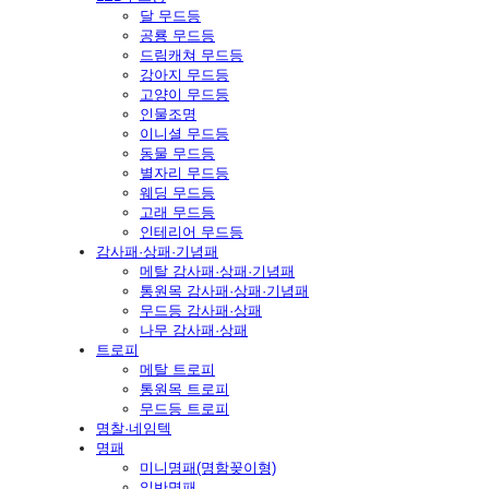
달 무드등
공룡 무드등
드림캐쳐 무드등
강아지 무드등
고양이 무드등
인물조명
이니셜 무드등
동물 무드등
별자리 무드등
웨딩 무드등
고래 무드등
인테리어 무드등
감사패·상패·기념패
메탈 감사패·상패·기념패
통원목 감사패·상패·기념패
무드등 감사패·상패
나무 감사패·상패
트로피
메탈 트로피
통원목 트로피
무드등 트로피
명찰·네임텍
명패
미니명패(명함꽂이형)
일반명패