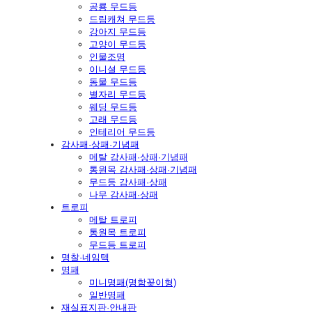
공룡 무드등
드림캐쳐 무드등
강아지 무드등
고양이 무드등
인물조명
이니셜 무드등
동물 무드등
별자리 무드등
웨딩 무드등
고래 무드등
인테리어 무드등
감사패·상패·기념패
메탈 감사패·상패·기념패
통원목 감사패·상패·기념패
무드등 감사패·상패
나무 감사패·상패
트로피
메탈 트로피
통원목 트로피
무드등 트로피
명찰·네임텍
명패
미니명패(명함꽂이형)
일반명패
재실표지판·안내판