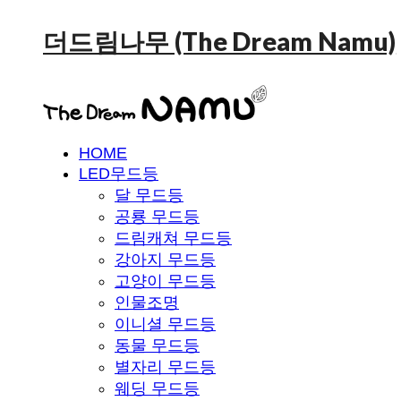
더드림나무 (The Dream Namu)
HOME
LED무드등
달 무드등
공룡 무드등
드림캐쳐 무드등
강아지 무드등
고양이 무드등
인물조명
이니셜 무드등
동물 무드등
별자리 무드등
웨딩 무드등