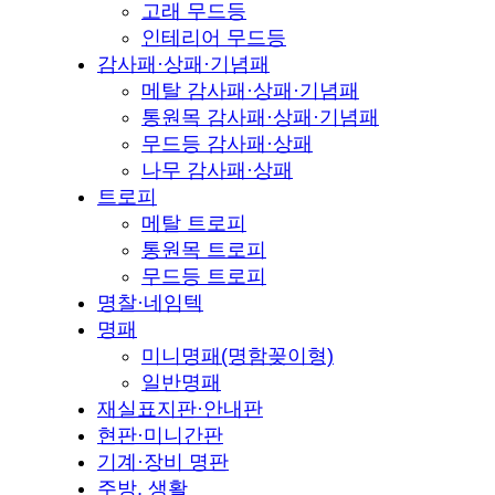
고래 무드등
인테리어 무드등
감사패·상패·기념패
메탈 감사패·상패·기념패
통원목 감사패·상패·기념패
무드등 감사패·상패
나무 감사패·상패
트로피
메탈 트로피
통원목 트로피
무드등 트로피
명찰·네임텍
명패
미니명패(명함꽂이형)
일반명패
재실표지판·안내판
현판·미니간판
기계·장비 명판
주방, 생활