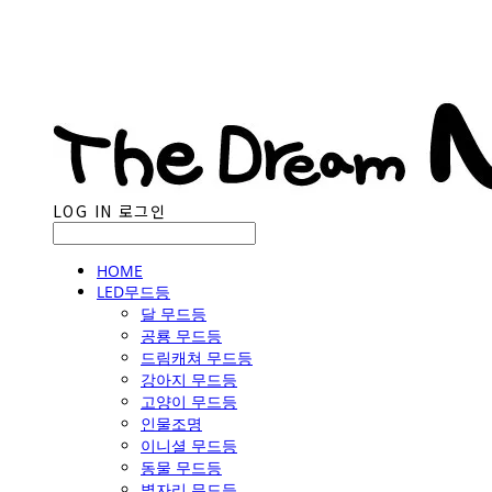
LOG IN
로그인
HOME
LED무드등
달 무드등
공룡 무드등
드림캐쳐 무드등
강아지 무드등
고양이 무드등
인물조명
이니셜 무드등
동물 무드등
별자리 무드등