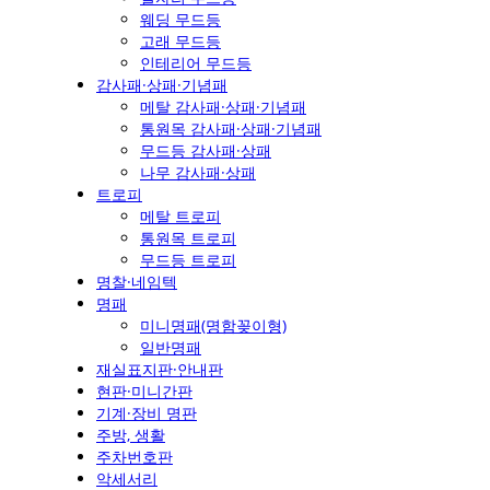
웨딩 무드등
고래 무드등
인테리어 무드등
감사패·상패·기념패
메탈 감사패·상패·기념패
통원목 감사패·상패·기념패
무드등 감사패·상패
나무 감사패·상패
트로피
메탈 트로피
통원목 트로피
무드등 트로피
명찰·네임텍
명패
미니명패(명함꽂이형)
일반명패
재실표지판·안내판
현판·미니간판
기계·장비 명판
주방, 생활
주차번호판
악세서리