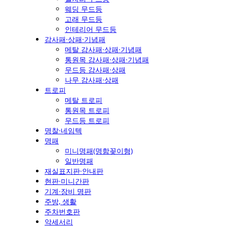
웨딩 무드등
고래 무드등
인테리어 무드등
감사패·상패·기념패
메탈 감사패·상패·기념패
통원목 감사패·상패·기념패
무드등 감사패·상패
나무 감사패·상패
트로피
메탈 트로피
통원목 트로피
무드등 트로피
명찰·네임텍
명패
미니명패(명함꽂이형)
일반명패
재실표지판·안내판
현판·미니간판
기계·장비 명판
주방, 생활
주차번호판
악세서리