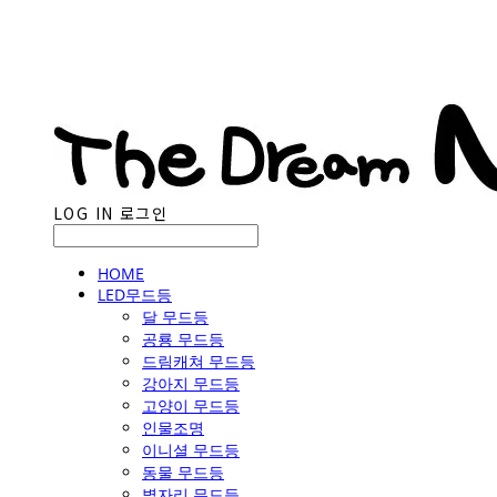
LOG IN
로그인
HOME
LED무드등
달 무드등
공룡 무드등
드림캐쳐 무드등
강아지 무드등
고양이 무드등
인물조명
이니셜 무드등
동물 무드등
별자리 무드등