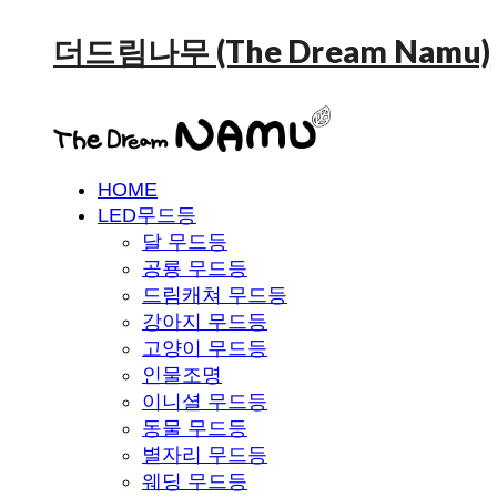
더드림나무 (The Dream Namu)
HOME
LED무드등
달 무드등
공룡 무드등
드림캐쳐 무드등
강아지 무드등
고양이 무드등
인물조명
이니셜 무드등
동물 무드등
별자리 무드등
웨딩 무드등