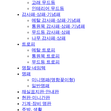
고래 무드등
인테리어 무드등
감사패·상패·기념패
메탈 감사패·상패·기념패
통원목 감사패·상패·기념패
무드등 감사패·상패
나무 감사패·상패
트로피
메탈 트로피
통원목 트로피
무드등 트로피
명찰·네임텍
명패
미니명패(명함꽂이형)
일반명패
재실표지판·안내판
현판·미니간판
기계·장비 명판
주방, 생활