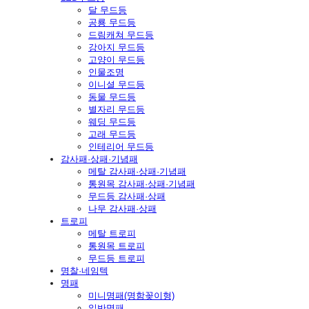
달 무드등
공룡 무드등
드림캐쳐 무드등
강아지 무드등
고양이 무드등
인물조명
이니셜 무드등
동물 무드등
별자리 무드등
웨딩 무드등
고래 무드등
인테리어 무드등
감사패·상패·기념패
메탈 감사패·상패·기념패
통원목 감사패·상패·기념패
무드등 감사패·상패
나무 감사패·상패
트로피
메탈 트로피
통원목 트로피
무드등 트로피
명찰·네임텍
명패
미니명패(명함꽂이형)
일반명패