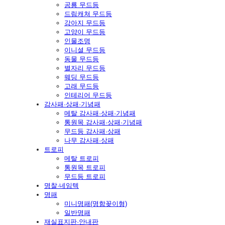
공룡 무드등
드림캐쳐 무드등
강아지 무드등
고양이 무드등
인물조명
이니셜 무드등
동물 무드등
별자리 무드등
웨딩 무드등
고래 무드등
인테리어 무드등
감사패·상패·기념패
메탈 감사패·상패·기념패
통원목 감사패·상패·기념패
무드등 감사패·상패
나무 감사패·상패
트로피
메탈 트로피
통원목 트로피
무드등 트로피
명찰·네임텍
명패
미니명패(명함꽂이형)
일반명패
재실표지판·안내판