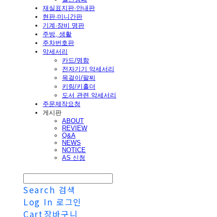
재실표지판·안내판
현판·미니간판
기계·장비 명판
주방, 생활
주차번호판
악세서리
카드/명함
전자기기 악세서리
목걸이/팔찌
키링/키홀더
도서 관련 악세서리
주문제작요청
게시판
ABOUT
REVIEW
Q&A
NEWS
NOTICE
AS 신청
Search
검색
Log In
로그인
Cart
장바구니