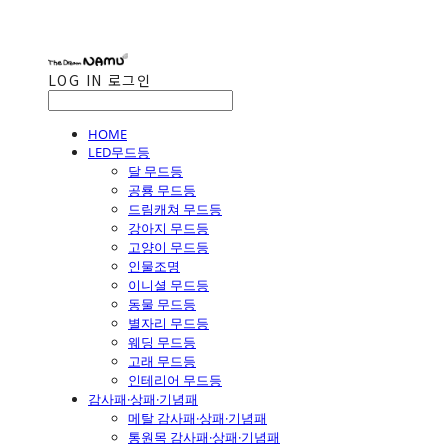
LOG IN
로그인
HOME
LED무드등
달 무드등
공룡 무드등
드림캐쳐 무드등
강아지 무드등
고양이 무드등
인물조명
이니셜 무드등
동물 무드등
별자리 무드등
웨딩 무드등
고래 무드등
인테리어 무드등
감사패·상패·기념패
메탈 감사패·상패·기념패
통원목 감사패·상패·기념패