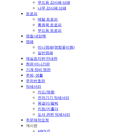
무드등 감사패·상패
나무 감사패·상패
트로피
메탈 트로피
통원목 트로피
무드등 트로피
명찰·네임텍
명패
미니명패(명함꽂이형)
일반명패
재실표지판·안내판
현판·미니간판
기계·장비 명판
주방, 생활
주차번호판
악세서리
카드/명함
전자기기 악세서리
목걸이/팔찌
키링/키홀더
도서 관련 악세서리
주문제작요청
게시판
ABOUT