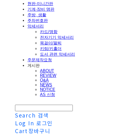
현판·미니간판
기계·장비 명판
주방, 생활
주차번호판
악세서리
카드/명함
전자기기 악세서리
목걸이/팔찌
키링/키홀더
도서 관련 악세서리
주문제작요청
게시판
ABOUT
REVIEW
Q&A
NEWS
NOTICE
AS 신청
Search
검색
Log In
로그인
Cart
장바구니