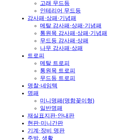
고래 무드등
인테리어 무드등
감사패·상패·기념패
메탈 감사패·상패·기념패
통원목 감사패·상패·기념패
무드등 감사패·상패
나무 감사패·상패
트로피
메탈 트로피
통원목 트로피
무드등 트로피
명찰·네임텍
명패
미니명패(명함꽂이형)
일반명패
재실표지판·안내판
현판·미니간판
기계·장비 명판
주방, 생활