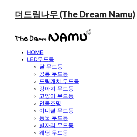
더드림나무 (The Dream Namu)
HOME
LED무드등
달 무드등
공룡 무드등
드림캐쳐 무드등
강아지 무드등
고양이 무드등
인물조명
이니셜 무드등
동물 무드등
별자리 무드등
웨딩 무드등