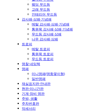
웨딩 무드등
고래 무드등
인테리어 무드등
감사패·상패·기념패
메탈 감사패·상패·기념패
통원목 감사패·상패·기념패
무드등 감사패·상패
나무 감사패·상패
트로피
메탈 트로피
통원목 트로피
무드등 트로피
명찰·네임텍
명패
미니명패(명함꽂이형)
일반명패
재실표지판·안내판
현판·미니간판
기계·장비 명판
주방, 생활
주차번호판
악세서리