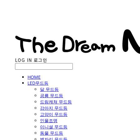
LOG IN
로그인
HOME
LED무드등
달 무드등
공룡 무드등
드림캐쳐 무드등
강아지 무드등
고양이 무드등
인물조명
이니셜 무드등
동물 무드등
별자리 무드등