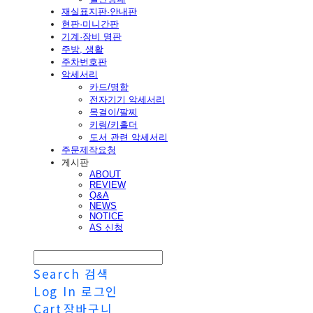
재실표지판·안내판
현판·미니간판
기계·장비 명판
주방, 생활
주차번호판
악세서리
카드/명함
전자기기 악세서리
목걸이/팔찌
키링/키홀더
도서 관련 악세서리
주문제작요청
게시판
ABOUT
REVIEW
Q&A
NEWS
NOTICE
AS 신청
Search
검색
Log In
로그인
Cart
장바구니