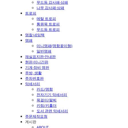
무드등 감사패·상패
나무 감사패·상패
트로피
메탈 트로피
통원목 트로피
무드등 트로피
명찰·네임텍
명패
미니명패(명함꽂이형)
일반명패
재실표지판·안내판
현판·미니간판
기계·장비 명판
주방, 생활
주차번호판
악세서리
카드/명함
전자기기 악세서리
목걸이/팔찌
키링/키홀더
도서 관련 악세서리
주문제작요청
게시판
ABOUT