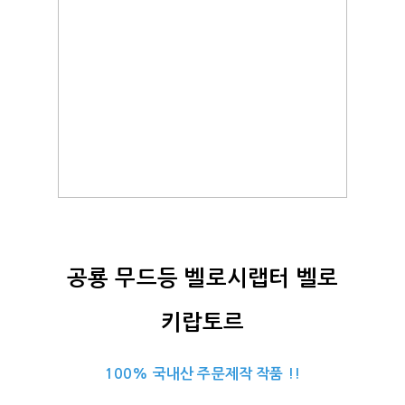
공룡 무드등 벨로시랩터 벨로
키랍토르
100% 국내산 주문제작 작품 !!