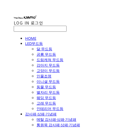
LOG IN
로그인
HOME
LED무드등
달 무드등
공룡 무드등
드림캐쳐 무드등
강아지 무드등
고양이 무드등
인물조명
이니셜 무드등
동물 무드등
별자리 무드등
웨딩 무드등
고래 무드등
인테리어 무드등
감사패·상패·기념패
메탈 감사패·상패·기념패
통원목 감사패·상패·기념패