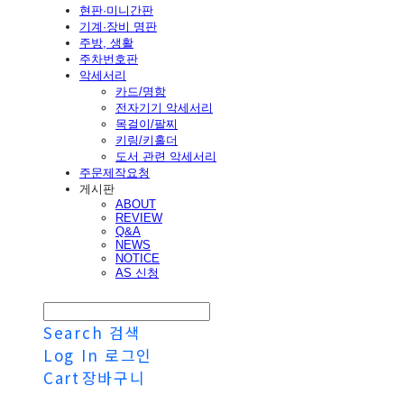
현판·미니간판
기계·장비 명판
주방, 생활
주차번호판
악세서리
카드/명함
전자기기 악세서리
목걸이/팔찌
키링/키홀더
도서 관련 악세서리
주문제작요청
게시판
ABOUT
REVIEW
Q&A
NEWS
NOTICE
AS 신청
Search
검색
Log In
로그인
Cart
장바구니