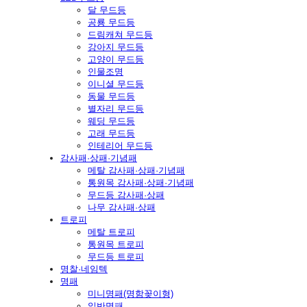
달 무드등
공룡 무드등
드림캐쳐 무드등
강아지 무드등
고양이 무드등
인물조명
이니셜 무드등
동물 무드등
별자리 무드등
웨딩 무드등
고래 무드등
인테리어 무드등
감사패·상패·기념패
메탈 감사패·상패·기념패
통원목 감사패·상패·기념패
무드등 감사패·상패
나무 감사패·상패
트로피
메탈 트로피
통원목 트로피
무드등 트로피
명찰·네임텍
명패
미니명패(명함꽂이형)
일반명패