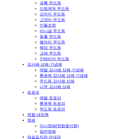
공룡 무드등
드림캐쳐 무드등
강아지 무드등
고양이 무드등
인물조명
이니셜 무드등
동물 무드등
별자리 무드등
웨딩 무드등
고래 무드등
인테리어 무드등
감사패·상패·기념패
메탈 감사패·상패·기념패
통원목 감사패·상패·기념패
무드등 감사패·상패
나무 감사패·상패
트로피
메탈 트로피
통원목 트로피
무드등 트로피
명찰·네임텍
명패
미니명패(명함꽂이형)
일반명패
재실표지판·안내판