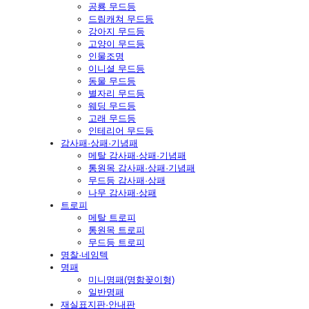
공룡 무드등
드림캐쳐 무드등
강아지 무드등
고양이 무드등
인물조명
이니셜 무드등
동물 무드등
별자리 무드등
웨딩 무드등
고래 무드등
인테리어 무드등
감사패·상패·기념패
메탈 감사패·상패·기념패
통원목 감사패·상패·기념패
무드등 감사패·상패
나무 감사패·상패
트로피
메탈 트로피
통원목 트로피
무드등 트로피
명찰·네임텍
명패
미니명패(명함꽂이형)
일반명패
재실표지판·안내판