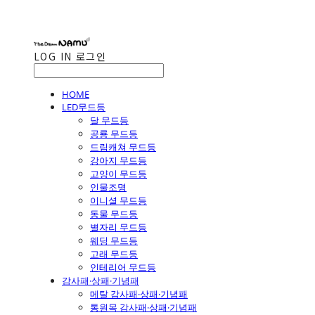
LOG IN
로그인
HOME
LED무드등
달 무드등
공룡 무드등
드림캐쳐 무드등
강아지 무드등
고양이 무드등
인물조명
이니셜 무드등
동물 무드등
별자리 무드등
웨딩 무드등
고래 무드등
인테리어 무드등
감사패·상패·기념패
메탈 감사패·상패·기념패
통원목 감사패·상패·기념패