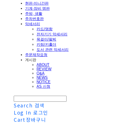
현판·미니간판
기계·장비 명판
주방, 생활
주차번호판
악세서리
카드/명함
전자기기 악세서리
목걸이/팔찌
키링/키홀더
도서 관련 악세서리
주문제작요청
게시판
ABOUT
REVIEW
Q&A
NEWS
NOTICE
AS 신청
Search
검색
Log In
로그인
Cart
장바구니