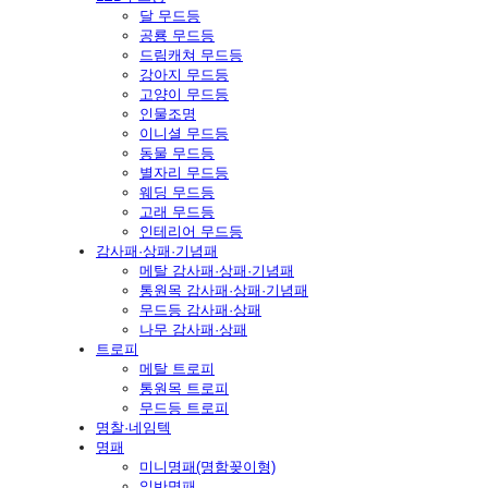
달 무드등
공룡 무드등
드림캐쳐 무드등
강아지 무드등
고양이 무드등
인물조명
이니셜 무드등
동물 무드등
별자리 무드등
웨딩 무드등
고래 무드등
인테리어 무드등
감사패·상패·기념패
메탈 감사패·상패·기념패
통원목 감사패·상패·기념패
무드등 감사패·상패
나무 감사패·상패
트로피
메탈 트로피
통원목 트로피
무드등 트로피
명찰·네임텍
명패
미니명패(명함꽂이형)
일반명패