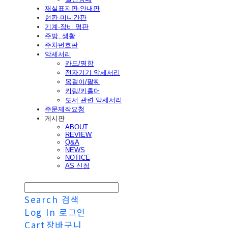
재실표지판·안내판
현판·미니간판
기계·장비 명판
주방, 생활
주차번호판
악세서리
카드/명함
전자기기 악세서리
목걸이/팔찌
키링/키홀더
도서 관련 악세서리
주문제작요청
게시판
ABOUT
REVIEW
Q&A
NEWS
NOTICE
AS 신청
Search
검색
Log In
로그인
Cart
장바구니