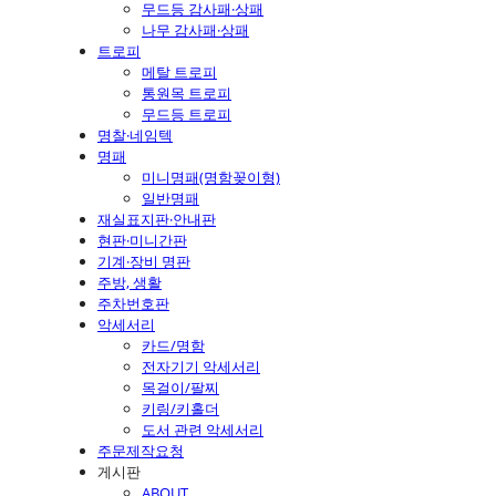
무드등 감사패·상패
나무 감사패·상패
트로피
메탈 트로피
통원목 트로피
무드등 트로피
명찰·네임텍
명패
미니명패(명함꽂이형)
일반명패
재실표지판·안내판
현판·미니간판
기계·장비 명판
주방, 생활
주차번호판
악세서리
카드/명함
전자기기 악세서리
목걸이/팔찌
키링/키홀더
도서 관련 악세서리
주문제작요청
게시판
ABOUT