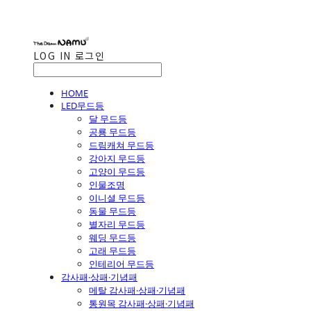
LOG IN
로그인
HOME
LED무드등
달 무드등
공룡 무드등
드림캐쳐 무드등
강아지 무드등
고양이 무드등
인물조명
이니셜 무드등
동물 무드등
별자리 무드등
웨딩 무드등
고래 무드등
인테리어 무드등
감사패·상패·기념패
메탈 감사패·상패·기념패
통원목 감사패·상패·기념패