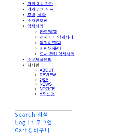
현판·미니간판
기계·장비 명판
주방, 생활
주차번호판
악세서리
카드/명함
전자기기 악세서리
목걸이/팔찌
키링/키홀더
도서 관련 악세서리
주문제작요청
게시판
ABOUT
REVIEW
Q&A
NEWS
NOTICE
AS 신청
Search
검색
Log In
로그인
Cart
장바구니