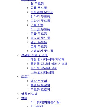
달 무드등
공룡 무드등
드림캐쳐 무드등
강아지 무드등
고양이 무드등
인물조명
이니셜 무드등
동물 무드등
별자리 무드등
웨딩 무드등
고래 무드등
인테리어 무드등
감사패·상패·기념패
메탈 감사패·상패·기념패
통원목 감사패·상패·기념패
무드등 감사패·상패
나무 감사패·상패
트로피
메탈 트로피
통원목 트로피
무드등 트로피
명찰·네임텍
명패
미니명패(명함꽂이형)
일반명패