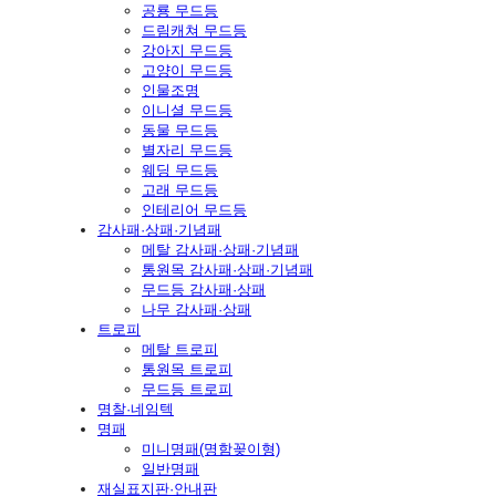
공룡 무드등
드림캐쳐 무드등
강아지 무드등
고양이 무드등
인물조명
이니셜 무드등
동물 무드등
별자리 무드등
웨딩 무드등
고래 무드등
인테리어 무드등
감사패·상패·기념패
메탈 감사패·상패·기념패
통원목 감사패·상패·기념패
무드등 감사패·상패
나무 감사패·상패
트로피
메탈 트로피
통원목 트로피
무드등 트로피
명찰·네임텍
명패
미니명패(명함꽂이형)
일반명패
재실표지판·안내판