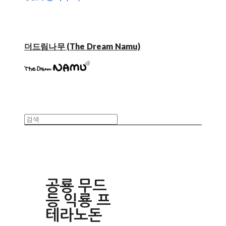
더드림나무 (The Dream Namu)
공룡 무드
등 익룡 프
테라노돈