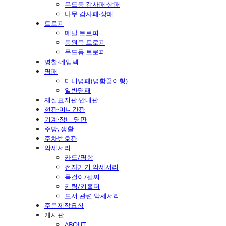
무드등 감사패·상패
나무 감사패·상패
트로피
메탈 트로피
통원목 트로피
무드등 트로피
명찰·네임텍
명패
미니명패(명함꽂이형)
일반명패
재실표지판·안내판
현판·미니간판
기계·장비 명판
주방, 생활
주차번호판
악세서리
카드/명함
전자기기 악세서리
목걸이/팔찌
키링/키홀더
도서 관련 악세서리
주문제작요청
게시판
ABOUT