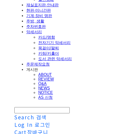
재실표지판·안내판
현판·미니간판
기계·장비 명판
주방, 생활
주차번호판
악세서리
카드/명함
전자기기 악세서리
목걸이/팔찌
키링/키홀더
도서 관련 악세서리
주문제작요청
게시판
ABOUT
REVIEW
Q&A
NEWS
NOTICE
AS 신청
Search
검색
Log In
로그인
Cart
장바구니