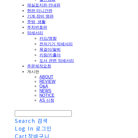
재실표지판·안내판
현판·미니간판
기계·장비 명판
주방, 생활
주차번호판
악세서리
카드/명함
전자기기 악세서리
목걸이/팔찌
키링/키홀더
도서 관련 악세서리
주문제작요청
게시판
ABOUT
REVIEW
Q&A
NEWS
NOTICE
AS 신청
Search
검색
Log In
로그인
Cart
장바구니