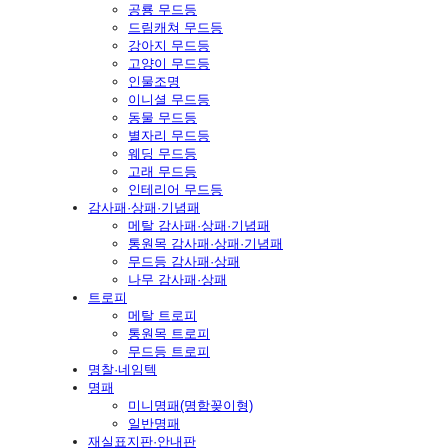
공룡 무드등
드림캐쳐 무드등
강아지 무드등
고양이 무드등
인물조명
이니셜 무드등
동물 무드등
별자리 무드등
웨딩 무드등
고래 무드등
인테리어 무드등
감사패·상패·기념패
메탈 감사패·상패·기념패
통원목 감사패·상패·기념패
무드등 감사패·상패
나무 감사패·상패
트로피
메탈 트로피
통원목 트로피
무드등 트로피
명찰·네임텍
명패
미니명패(명함꽂이형)
일반명패
재실표지판·안내판