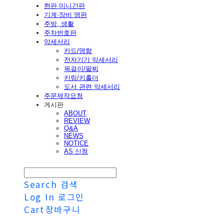
현판·미니간판
기계·장비 명판
주방, 생활
주차번호판
악세서리
카드/명함
전자기기 악세서리
목걸이/팔찌
키링/키홀더
도서 관련 악세서리
주문제작요청
게시판
ABOUT
REVIEW
Q&A
NEWS
NOTICE
AS 신청
Search
검색
Log In
로그인
Cart
장바구니