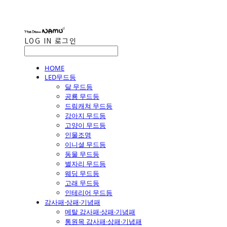
LOG IN
로그인
HOME
LED무드등
달 무드등
공룡 무드등
드림캐쳐 무드등
강아지 무드등
고양이 무드등
인물조명
이니셜 무드등
동물 무드등
별자리 무드등
웨딩 무드등
고래 무드등
인테리어 무드등
감사패·상패·기념패
메탈 감사패·상패·기념패
통원목 감사패·상패·기념패