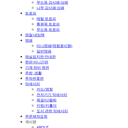
무드등 감사패·상패
나무 감사패·상패
트로피
메탈 트로피
통원목 트로피
무드등 트로피
명찰·네임텍
명패
미니명패(명함꽂이형)
일반명패
재실표지판·안내판
현판·미니간판
기계·장비 명판
주방, 생활
주차번호판
악세서리
카드/명함
전자기기 악세서리
목걸이/팔찌
키링/키홀더
도서 관련 악세서리
주문제작요청
게시판
ABOUT