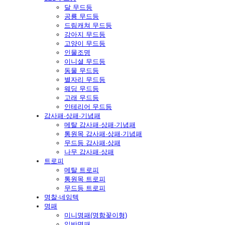
달 무드등
공룡 무드등
드림캐쳐 무드등
강아지 무드등
고양이 무드등
인물조명
이니셜 무드등
동물 무드등
별자리 무드등
웨딩 무드등
고래 무드등
인테리어 무드등
감사패·상패·기념패
메탈 감사패·상패·기념패
통원목 감사패·상패·기념패
무드등 감사패·상패
나무 감사패·상패
트로피
메탈 트로피
통원목 트로피
무드등 트로피
명찰·네임텍
명패
미니명패(명함꽂이형)
일반명패