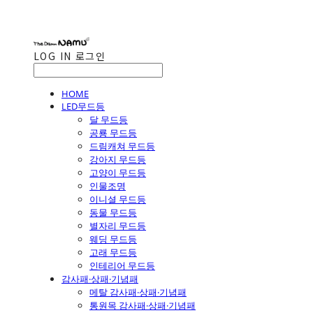
LOG IN
로그인
HOME
LED무드등
달 무드등
공룡 무드등
드림캐쳐 무드등
강아지 무드등
고양이 무드등
인물조명
이니셜 무드등
동물 무드등
별자리 무드등
웨딩 무드등
고래 무드등
인테리어 무드등
감사패·상패·기념패
메탈 감사패·상패·기념패
통원목 감사패·상패·기념패