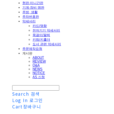
현판·미니간판
기계·장비 명판
주방, 생활
주차번호판
악세서리
카드/명함
전자기기 악세서리
목걸이/팔찌
키링/키홀더
도서 관련 악세서리
주문제작요청
게시판
ABOUT
REVIEW
Q&A
NEWS
NOTICE
AS 신청
Search
검색
Log In
로그인
Cart
장바구니