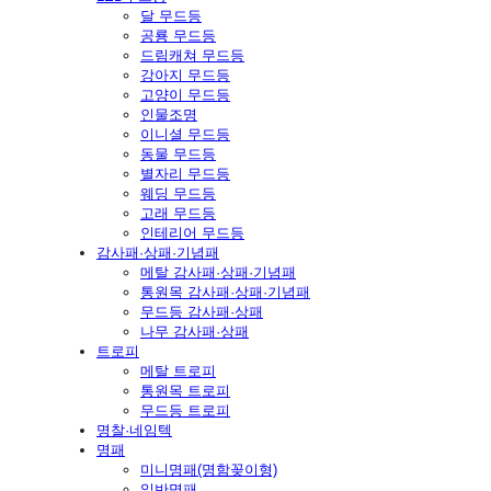
달 무드등
공룡 무드등
드림캐쳐 무드등
강아지 무드등
고양이 무드등
인물조명
이니셜 무드등
동물 무드등
별자리 무드등
웨딩 무드등
고래 무드등
인테리어 무드등
감사패·상패·기념패
메탈 감사패·상패·기념패
통원목 감사패·상패·기념패
무드등 감사패·상패
나무 감사패·상패
트로피
메탈 트로피
통원목 트로피
무드등 트로피
명찰·네임텍
명패
미니명패(명함꽂이형)
일반명패