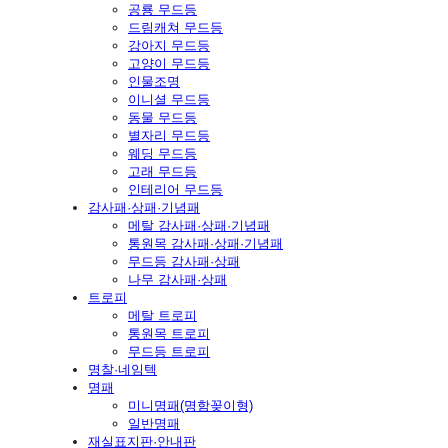
공룡 무드등
드림캐쳐 무드등
강아지 무드등
고양이 무드등
인물조명
이니셜 무드등
동물 무드등
별자리 무드등
웨딩 무드등
고래 무드등
인테리어 무드등
감사패·상패·기념패
메탈 감사패·상패·기념패
통원목 감사패·상패·기념패
무드등 감사패·상패
나무 감사패·상패
트로피
메탈 트로피
통원목 트로피
무드등 트로피
명찰·네임텍
명패
미니명패(명함꽂이형)
일반명패
재실표지판·안내판