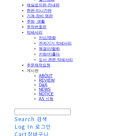
재실표지판·안내판
현판·미니간판
기계·장비 명판
주방, 생활
주차번호판
악세서리
카드/명함
전자기기 악세서리
목걸이/팔찌
키링/키홀더
도서 관련 악세서리
주문제작요청
게시판
ABOUT
REVIEW
Q&A
NEWS
NOTICE
AS 신청
Search
검색
Log In
로그인
Cart
장바구니