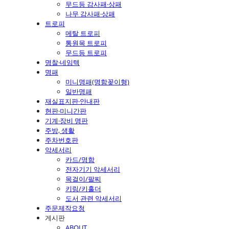
무드등 감사패·상패
나무 감사패·상패
트로피
메탈 트로피
통원목 트로피
무드등 트로피
명찰·네임텍
명패
미니명패(명함꽂이형)
일반명패
재실표지판·안내판
현판·미니간판
기계·장비 명판
주방, 생활
주차번호판
악세서리
카드/명함
전자기기 악세서리
목걸이/팔찌
키링/키홀더
도서 관련 악세서리
주문제작요청
게시판
ABOUT