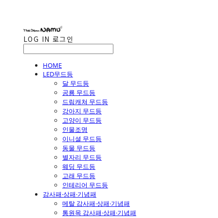
LOG IN
로그인
HOME
LED무드등
달 무드등
공룡 무드등
드림캐쳐 무드등
강아지 무드등
고양이 무드등
인물조명
이니셜 무드등
동물 무드등
별자리 무드등
웨딩 무드등
고래 무드등
인테리어 무드등
감사패·상패·기념패
메탈 감사패·상패·기념패
통원목 감사패·상패·기념패