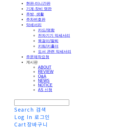
현판·미니간판
기계·장비 명판
주방, 생활
주차번호판
악세서리
카드/명함
전자기기 악세서리
목걸이/팔찌
키링/키홀더
도서 관련 악세서리
주문제작요청
게시판
ABOUT
REVIEW
Q&A
NEWS
NOTICE
AS 신청
Search
검색
Log In
로그인
Cart
장바구니