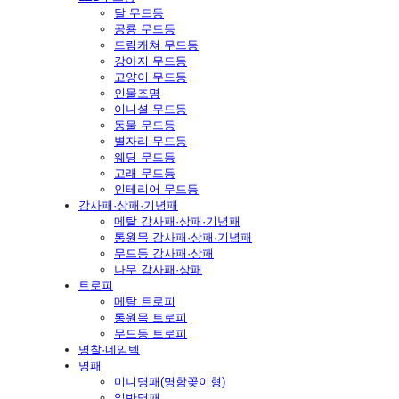
달 무드등
공룡 무드등
드림캐쳐 무드등
강아지 무드등
고양이 무드등
인물조명
이니셜 무드등
동물 무드등
별자리 무드등
웨딩 무드등
고래 무드등
인테리어 무드등
감사패·상패·기념패
메탈 감사패·상패·기념패
통원목 감사패·상패·기념패
무드등 감사패·상패
나무 감사패·상패
트로피
메탈 트로피
통원목 트로피
무드등 트로피
명찰·네임텍
명패
미니명패(명함꽂이형)
일반명패