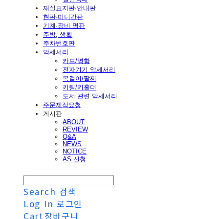
재실표지판·안내판
현판·미니간판
기계·장비 명판
주방, 생활
주차번호판
악세서리
카드/명함
전자기기 악세서리
목걸이/팔찌
키링/키홀더
도서 관련 악세서리
주문제작요청
게시판
ABOUT
REVIEW
Q&A
NEWS
NOTICE
AS 신청
Search
검색
Log In
로그인
Cart
장바구니