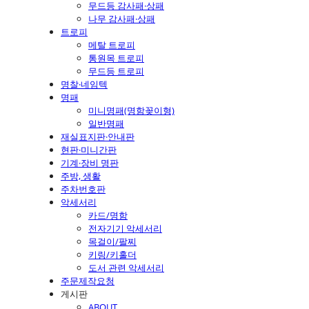
무드등 감사패·상패
나무 감사패·상패
트로피
메탈 트로피
통원목 트로피
무드등 트로피
명찰·네임텍
명패
미니명패(명함꽂이형)
일반명패
재실표지판·안내판
현판·미니간판
기계·장비 명판
주방, 생활
주차번호판
악세서리
카드/명함
전자기기 악세서리
목걸이/팔찌
키링/키홀더
도서 관련 악세서리
주문제작요청
게시판
ABOUT