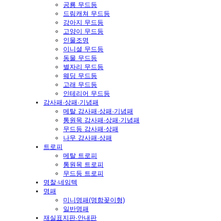
공룡 무드등
드림캐쳐 무드등
강아지 무드등
고양이 무드등
인물조명
이니셜 무드등
동물 무드등
별자리 무드등
웨딩 무드등
고래 무드등
인테리어 무드등
감사패·상패·기념패
메탈 감사패·상패·기념패
통원목 감사패·상패·기념패
무드등 감사패·상패
나무 감사패·상패
트로피
메탈 트로피
통원목 트로피
무드등 트로피
명찰·네임텍
명패
미니명패(명함꽂이형)
일반명패
재실표지판·안내판