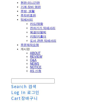
현판·미니간판
기계·장비 명판
주방, 생활
주차번호판
악세서리
카드/명함
전자기기 악세서리
목걸이/팔찌
키링/키홀더
도서 관련 악세서리
주문제작요청
게시판
ABOUT
REVIEW
Q&A
NEWS
NOTICE
AS 신청
Search
검색
Log In
로그인
Cart
장바구니