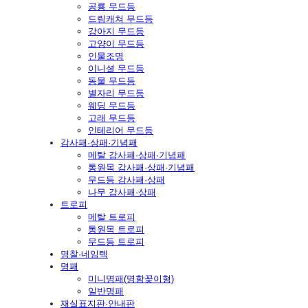
공룡 무드등
드림캐쳐 무드등
강아지 무드등
고양이 무드등
인물조명
이니셜 무드등
동물 무드등
별자리 무드등
웨딩 무드등
고래 무드등
인테리어 무드등
감사패·상패·기념패
메탈 감사패·상패·기념패
통원목 감사패·상패·기념패
무드등 감사패·상패
나무 감사패·상패
트로피
메탈 트로피
통원목 트로피
무드등 트로피
명찰·네임텍
명패
미니명패(명함꽂이형)
일반명패
재실표지판·안내판