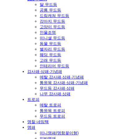
달 무드등
공룡 무드등
드림캐쳐 무드등
강아지 무드등
고양이 무드등
인물조명
이니셜 무드등
동물 무드등
별자리 무드등
웨딩 무드등
고래 무드등
인테리어 무드등
감사패·상패·기념패
메탈 감사패·상패·기념패
통원목 감사패·상패·기념패
무드등 감사패·상패
나무 감사패·상패
트로피
메탈 트로피
통원목 트로피
무드등 트로피
명찰·네임텍
명패
미니명패(명함꽂이형)
일반명패