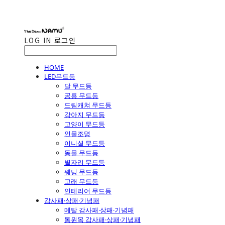
LOG IN
로그인
HOME
LED무드등
달 무드등
공룡 무드등
드림캐쳐 무드등
강아지 무드등
고양이 무드등
인물조명
이니셜 무드등
동물 무드등
별자리 무드등
웨딩 무드등
고래 무드등
인테리어 무드등
감사패·상패·기념패
메탈 감사패·상패·기념패
통원목 감사패·상패·기념패