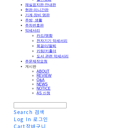
재실표지판·안내판
현판·미니간판
기계·장비 명판
주방, 생활
주차번호판
악세서리
카드/명함
전자기기 악세서리
목걸이/팔찌
키링/키홀더
도서 관련 악세서리
주문제작요청
게시판
ABOUT
REVIEW
Q&A
NEWS
NOTICE
AS 신청
Search
검색
Log In
로그인
Cart
장바구니