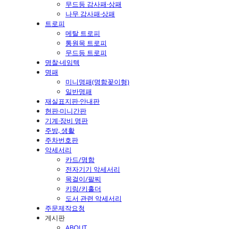
무드등 감사패·상패
나무 감사패·상패
트로피
메탈 트로피
통원목 트로피
무드등 트로피
명찰·네임텍
명패
미니명패(명함꽂이형)
일반명패
재실표지판·안내판
현판·미니간판
기계·장비 명판
주방, 생활
주차번호판
악세서리
카드/명함
전자기기 악세서리
목걸이/팔찌
키링/키홀더
도서 관련 악세서리
주문제작요청
게시판
ABOUT