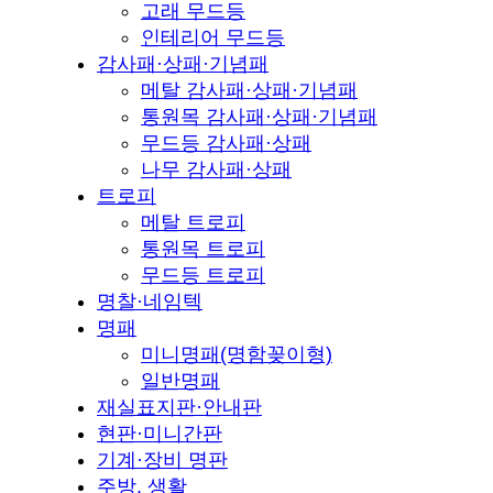
고래 무드등
인테리어 무드등
감사패·상패·기념패
메탈 감사패·상패·기념패
통원목 감사패·상패·기념패
무드등 감사패·상패
나무 감사패·상패
트로피
메탈 트로피
통원목 트로피
무드등 트로피
명찰·네임텍
명패
미니명패(명함꽂이형)
일반명패
재실표지판·안내판
현판·미니간판
기계·장비 명판
주방, 생활