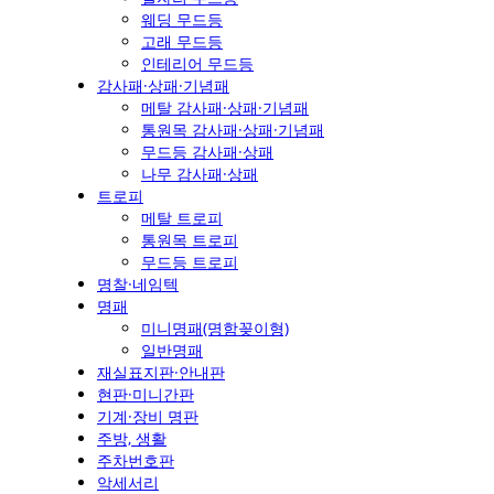
웨딩 무드등
고래 무드등
인테리어 무드등
감사패·상패·기념패
메탈 감사패·상패·기념패
통원목 감사패·상패·기념패
무드등 감사패·상패
나무 감사패·상패
트로피
메탈 트로피
통원목 트로피
무드등 트로피
명찰·네임텍
명패
미니명패(명함꽂이형)
일반명패
재실표지판·안내판
현판·미니간판
기계·장비 명판
주방, 생활
주차번호판
악세서리