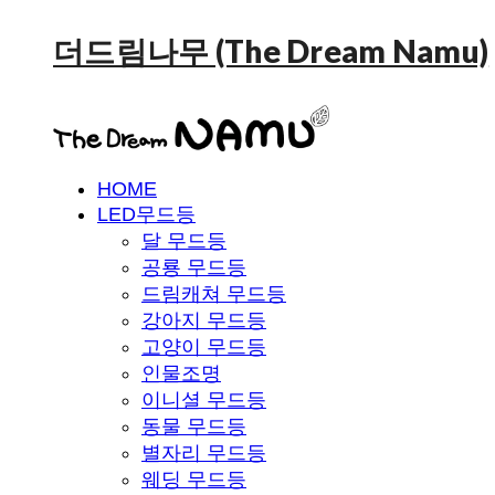
더드림나무 (The Dream Namu)
HOME
LED무드등
달 무드등
공룡 무드등
드림캐쳐 무드등
강아지 무드등
고양이 무드등
인물조명
이니셜 무드등
동물 무드등
별자리 무드등
웨딩 무드등