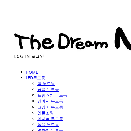
LOG IN
로그인
HOME
LED무드등
달 무드등
공룡 무드등
드림캐쳐 무드등
강아지 무드등
고양이 무드등
인물조명
이니셜 무드등
동물 무드등
별자리 무드등