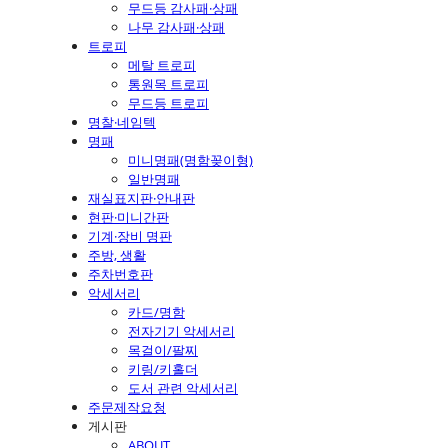
무드등 감사패·상패
나무 감사패·상패
트로피
메탈 트로피
통원목 트로피
무드등 트로피
명찰·네임텍
명패
미니명패(명함꽂이형)
일반명패
재실표지판·안내판
현판·미니간판
기계·장비 명판
주방, 생활
주차번호판
악세서리
카드/명함
전자기기 악세서리
목걸이/팔찌
키링/키홀더
도서 관련 악세서리
주문제작요청
게시판
ABOUT