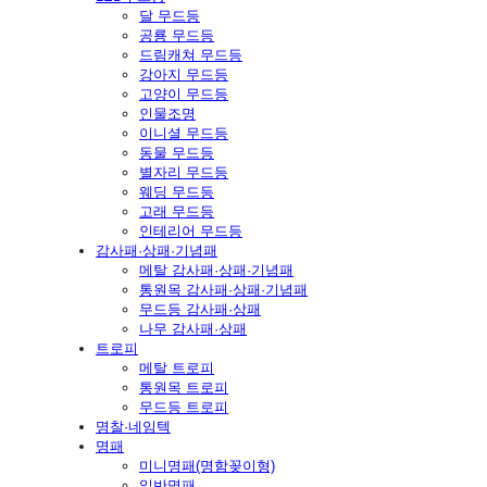
달 무드등
공룡 무드등
드림캐쳐 무드등
강아지 무드등
고양이 무드등
인물조명
이니셜 무드등
동물 무드등
별자리 무드등
웨딩 무드등
고래 무드등
인테리어 무드등
감사패·상패·기념패
메탈 감사패·상패·기념패
통원목 감사패·상패·기념패
무드등 감사패·상패
나무 감사패·상패
트로피
메탈 트로피
통원목 트로피
무드등 트로피
명찰·네임텍
명패
미니명패(명함꽂이형)
일반명패