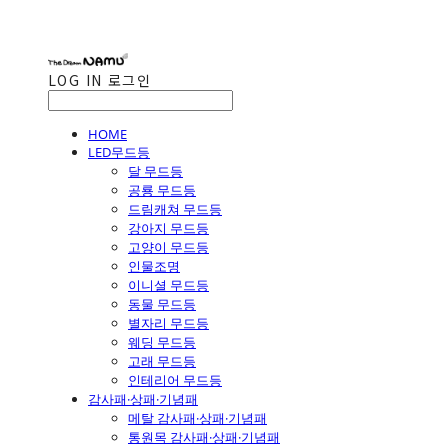
LOG IN
로그인
HOME
LED무드등
달 무드등
공룡 무드등
드림캐쳐 무드등
강아지 무드등
고양이 무드등
인물조명
이니셜 무드등
동물 무드등
별자리 무드등
웨딩 무드등
고래 무드등
인테리어 무드등
감사패·상패·기념패
메탈 감사패·상패·기념패
통원목 감사패·상패·기념패