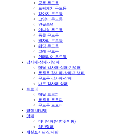
공룡 무드등
드림캐쳐 무드등
강아지 무드등
고양이 무드등
인물조명
이니셜 무드등
동물 무드등
별자리 무드등
웨딩 무드등
고래 무드등
인테리어 무드등
감사패·상패·기념패
메탈 감사패·상패·기념패
통원목 감사패·상패·기념패
무드등 감사패·상패
나무 감사패·상패
트로피
메탈 트로피
통원목 트로피
무드등 트로피
명찰·네임텍
명패
미니명패(명함꽂이형)
일반명패
재실표지판·안내판