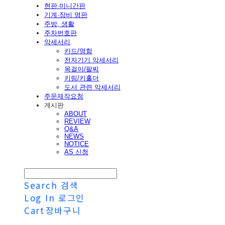
현판·미니간판
기계·장비 명판
주방, 생활
주차번호판
악세서리
카드/명함
전자기기 악세서리
목걸이/팔찌
키링/키홀더
도서 관련 악세서리
주문제작요청
게시판
ABOUT
REVIEW
Q&A
NEWS
NOTICE
AS 신청
Search
검색
Log In
로그인
Cart
장바구니