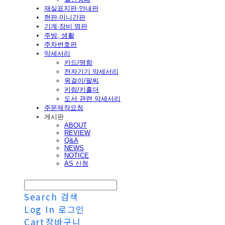
재실표지판·안내판
현판·미니간판
기계·장비 명판
주방, 생활
주차번호판
악세서리
카드/명함
전자기기 악세서리
목걸이/팔찌
키링/키홀더
도서 관련 악세서리
주문제작요청
게시판
ABOUT
REVIEW
Q&A
NEWS
NOTICE
AS 신청
Search
검색
Log In
로그인
Cart
장바구니