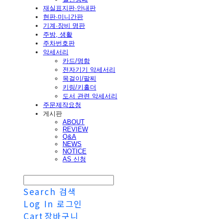
재실표지판·안내판
현판·미니간판
기계·장비 명판
주방, 생활
주차번호판
악세서리
카드/명함
전자기기 악세서리
목걸이/팔찌
키링/키홀더
도서 관련 악세서리
주문제작요청
게시판
ABOUT
REVIEW
Q&A
NEWS
NOTICE
AS 신청
Search
검색
Log In
로그인
Cart
장바구니