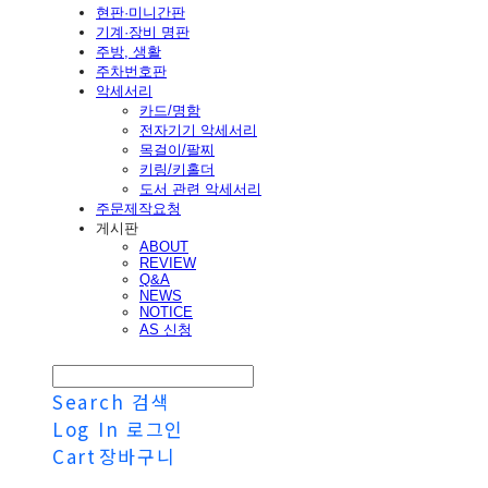
현판·미니간판
기계·장비 명판
주방, 생활
주차번호판
악세서리
카드/명함
전자기기 악세서리
목걸이/팔찌
키링/키홀더
도서 관련 악세서리
주문제작요청
게시판
ABOUT
REVIEW
Q&A
NEWS
NOTICE
AS 신청
Search
검색
Log In
로그인
Cart
장바구니