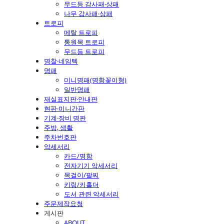
무드등 감사패·상패
나무 감사패·상패
트로피
메탈 트로피
통원목 트로피
무드등 트로피
명찰·네임텍
명패
미니명패(명함꽂이형)
일반명패
재실표지판·안내판
현판·미니간판
기계·장비 명판
주방, 생활
주차번호판
악세서리
카드/명함
전자기기 악세서리
목걸이/팔찌
키링/키홀더
도서 관련 악세서리
주문제작요청
게시판
ABOUT