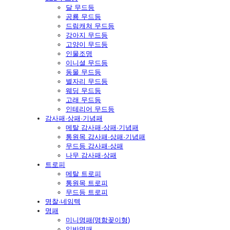
달 무드등
공룡 무드등
드림캐쳐 무드등
강아지 무드등
고양이 무드등
인물조명
이니셜 무드등
동물 무드등
별자리 무드등
웨딩 무드등
고래 무드등
인테리어 무드등
감사패·상패·기념패
메탈 감사패·상패·기념패
통원목 감사패·상패·기념패
무드등 감사패·상패
나무 감사패·상패
트로피
메탈 트로피
통원목 트로피
무드등 트로피
명찰·네임텍
명패
미니명패(명함꽂이형)
일반명패