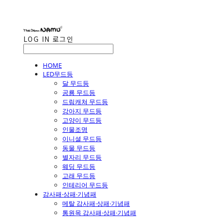
LOG IN
로그인
HOME
LED무드등
달 무드등
공룡 무드등
드림캐쳐 무드등
강아지 무드등
고양이 무드등
인물조명
이니셜 무드등
동물 무드등
별자리 무드등
웨딩 무드등
고래 무드등
인테리어 무드등
감사패·상패·기념패
메탈 감사패·상패·기념패
통원목 감사패·상패·기념패