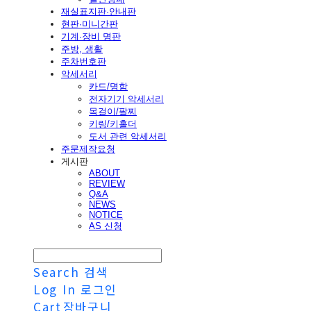
재실표지판·안내판
현판·미니간판
기계·장비 명판
주방, 생활
주차번호판
악세서리
카드/명함
전자기기 악세서리
목걸이/팔찌
키링/키홀더
도서 관련 악세서리
주문제작요청
게시판
ABOUT
REVIEW
Q&A
NEWS
NOTICE
AS 신청
Search
검색
Log In
로그인
Cart
장바구니