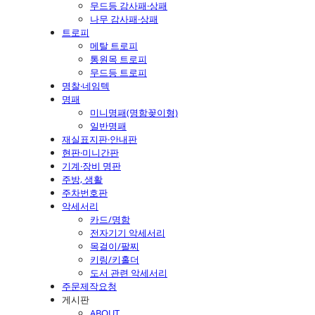
무드등 감사패·상패
나무 감사패·상패
트로피
메탈 트로피
통원목 트로피
무드등 트로피
명찰·네임텍
명패
미니명패(명함꽂이형)
일반명패
재실표지판·안내판
현판·미니간판
기계·장비 명판
주방, 생활
주차번호판
악세서리
카드/명함
전자기기 악세서리
목걸이/팔찌
키링/키홀더
도서 관련 악세서리
주문제작요청
게시판
ABOUT