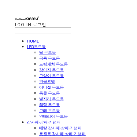
LOG IN
로그인
HOME
LED무드등
달 무드등
공룡 무드등
드림캐쳐 무드등
강아지 무드등
고양이 무드등
인물조명
이니셜 무드등
동물 무드등
별자리 무드등
웨딩 무드등
고래 무드등
인테리어 무드등
감사패·상패·기념패
메탈 감사패·상패·기념패
통원목 감사패·상패·기념패