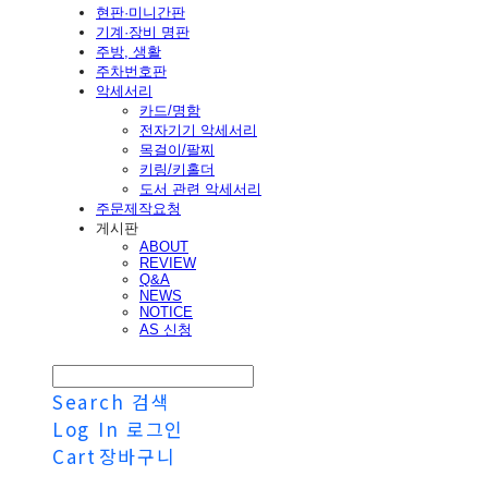
현판·미니간판
기계·장비 명판
주방, 생활
주차번호판
악세서리
카드/명함
전자기기 악세서리
목걸이/팔찌
키링/키홀더
도서 관련 악세서리
주문제작요청
게시판
ABOUT
REVIEW
Q&A
NEWS
NOTICE
AS 신청
Search
검색
Log In
로그인
Cart
장바구니