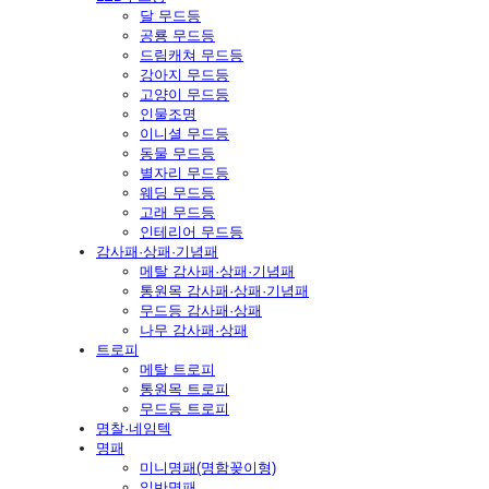
달 무드등
공룡 무드등
드림캐쳐 무드등
강아지 무드등
고양이 무드등
인물조명
이니셜 무드등
동물 무드등
별자리 무드등
웨딩 무드등
고래 무드등
인테리어 무드등
감사패·상패·기념패
메탈 감사패·상패·기념패
통원목 감사패·상패·기념패
무드등 감사패·상패
나무 감사패·상패
트로피
메탈 트로피
통원목 트로피
무드등 트로피
명찰·네임텍
명패
미니명패(명함꽂이형)
일반명패