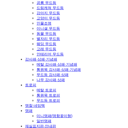
공룡 무드등
드림캐쳐 무드등
강아지 무드등
고양이 무드등
인물조명
이니셜 무드등
동물 무드등
별자리 무드등
웨딩 무드등
고래 무드등
인테리어 무드등
감사패·상패·기념패
메탈 감사패·상패·기념패
통원목 감사패·상패·기념패
무드등 감사패·상패
나무 감사패·상패
트로피
메탈 트로피
통원목 트로피
무드등 트로피
명찰·네임텍
명패
미니명패(명함꽂이형)
일반명패
재실표지판·안내판