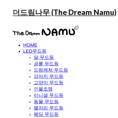
더드림나무 (The Dream Namu)
HOME
LED무드등
달 무드등
공룡 무드등
드림캐쳐 무드등
강아지 무드등
고양이 무드등
인물조명
이니셜 무드등
동물 무드등
별자리 무드등
웨딩 무드등