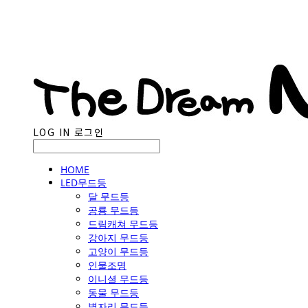
LOG IN
로그인
HOME
LED무드등
달 무드등
공룡 무드등
드림캐쳐 무드등
강아지 무드등
고양이 무드등
인물조명
이니셜 무드등
동물 무드등
별자리 무드등