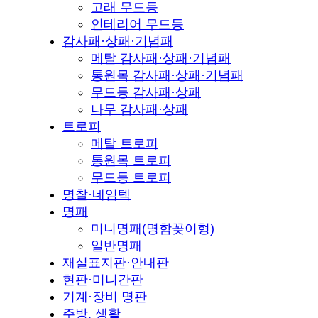
고래 무드등
인테리어 무드등
감사패·상패·기념패
메탈 감사패·상패·기념패
통원목 감사패·상패·기념패
무드등 감사패·상패
나무 감사패·상패
트로피
메탈 트로피
통원목 트로피
무드등 트로피
명찰·네임텍
명패
미니명패(명함꽂이형)
일반명패
재실표지판·안내판
현판·미니간판
기계·장비 명판
주방, 생활