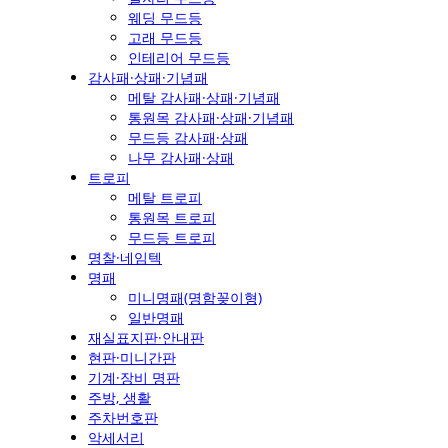
웨딩 무드등
고래 무드등
인테리어 무드등
감사패·상패·기념패
메탈 감사패·상패·기념패
통원목 감사패·상패·기념패
무드등 감사패·상패
나무 감사패·상패
트로피
메탈 트로피
통원목 트로피
무드등 트로피
명찰·네임텍
명패
미니명패(명함꽂이형)
일반명패
재실표지판·안내판
현판·미니간판
기계·장비 명판
주방, 생활
주차번호판
악세서리