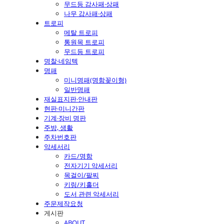
무드등 감사패·상패
나무 감사패·상패
트로피
메탈 트로피
통원목 트로피
무드등 트로피
명찰·네임텍
명패
미니명패(명함꽂이형)
일반명패
재실표지판·안내판
현판·미니간판
기계·장비 명판
주방, 생활
주차번호판
악세서리
카드/명함
전자기기 악세서리
목걸이/팔찌
키링/키홀더
도서 관련 악세서리
주문제작요청
게시판
ABOUT