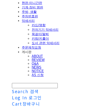
현판·미니간판
기계·장비 명판
주방, 생활
주차번호판
악세서리
카드/명함
전자기기 악세서리
목걸이/팔찌
키링/키홀더
도서 관련 악세서리
주문제작요청
게시판
ABOUT
REVIEW
Q&A
NEWS
NOTICE
AS 신청
Search
검색
Log In
로그인
Cart
장바구니