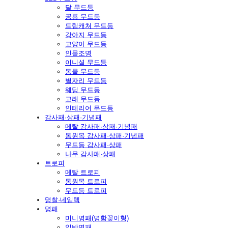
달 무드등
공룡 무드등
드림캐쳐 무드등
강아지 무드등
고양이 무드등
인물조명
이니셜 무드등
동물 무드등
별자리 무드등
웨딩 무드등
고래 무드등
인테리어 무드등
감사패·상패·기념패
메탈 감사패·상패·기념패
통원목 감사패·상패·기념패
무드등 감사패·상패
나무 감사패·상패
트로피
메탈 트로피
통원목 트로피
무드등 트로피
명찰·네임텍
명패
미니명패(명함꽂이형)
일반명패