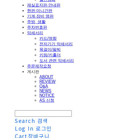
재실표지판·안내판
현판·미니간판
기계·장비 명판
주방, 생활
주차번호판
악세서리
카드/명함
전자기기 악세서리
목걸이/팔찌
키링/키홀더
도서 관련 악세서리
주문제작요청
게시판
ABOUT
REVIEW
Q&A
NEWS
NOTICE
AS 신청
Search
검색
Log In
로그인
Cart
장바구니