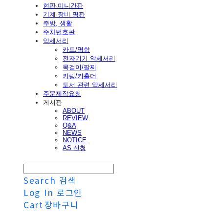
현판·미니간판
기계·장비 명판
주방, 생활
주차번호판
악세서리
카드/명함
전자기기 악세서리
목걸이/팔찌
키링/키홀더
도서 관련 악세서리
주문제작요청
게시판
ABOUT
REVIEW
Q&A
NEWS
NOTICE
AS 신청
Search
검색
Log In
로그인
Cart
장바구니