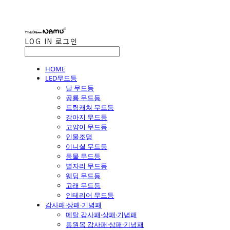
LOG IN
로그인
HOME
LED무드등
달 무드등
공룡 무드등
드림캐쳐 무드등
강아지 무드등
고양이 무드등
인물조명
이니셜 무드등
동물 무드등
별자리 무드등
웨딩 무드등
고래 무드등
인테리어 무드등
감사패·상패·기념패
메탈 감사패·상패·기념패
통원목 감사패·상패·기념패