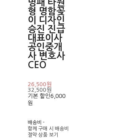
명패 타원
형 명함꽂
이 디자인
승진 진급
대표이사
공인중개
사 변호사
CEO
26,500원
32,500원
기본 할인
6,000
원
배송비
-
함께 구매 시 배송비
절약 상품 보기