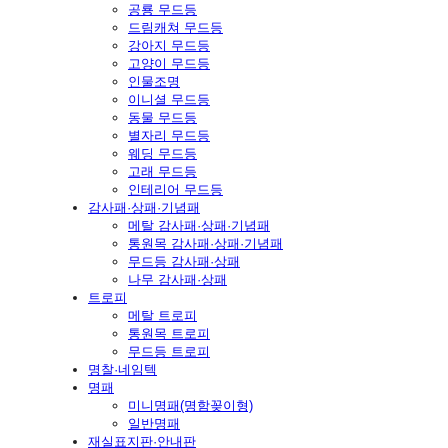
공룡 무드등
드림캐쳐 무드등
강아지 무드등
고양이 무드등
인물조명
이니셜 무드등
동물 무드등
별자리 무드등
웨딩 무드등
고래 무드등
인테리어 무드등
감사패·상패·기념패
메탈 감사패·상패·기념패
통원목 감사패·상패·기념패
무드등 감사패·상패
나무 감사패·상패
트로피
메탈 트로피
통원목 트로피
무드등 트로피
명찰·네임텍
명패
미니명패(명함꽂이형)
일반명패
재실표지판·안내판