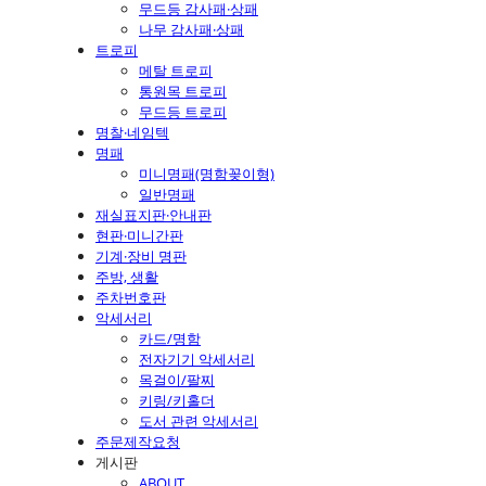
무드등 감사패·상패
나무 감사패·상패
트로피
메탈 트로피
통원목 트로피
무드등 트로피
명찰·네임텍
명패
미니명패(명함꽂이형)
일반명패
재실표지판·안내판
현판·미니간판
기계·장비 명판
주방, 생활
주차번호판
악세서리
카드/명함
전자기기 악세서리
목걸이/팔찌
키링/키홀더
도서 관련 악세서리
주문제작요청
게시판
ABOUT