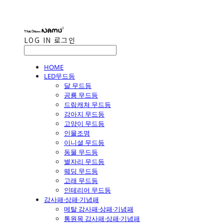
LOG IN
로그인
HOME
LED무드등
달 무드등
공룡 무드등
드림캐쳐 무드등
강아지 무드등
고양이 무드등
인물조명
이니셜 무드등
동물 무드등
별자리 무드등
웨딩 무드등
고래 무드등
인테리어 무드등
감사패·상패·기념패
메탈 감사패·상패·기념패
통원목 감사패·상패·기념패