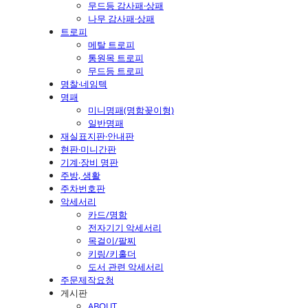
무드등 감사패·상패
나무 감사패·상패
트로피
메탈 트로피
통원목 트로피
무드등 트로피
명찰·네임텍
명패
미니명패(명함꽂이형)
일반명패
재실표지판·안내판
현판·미니간판
기계·장비 명판
주방, 생활
주차번호판
악세서리
카드/명함
전자기기 악세서리
목걸이/팔찌
키링/키홀더
도서 관련 악세서리
주문제작요청
게시판
ABOUT