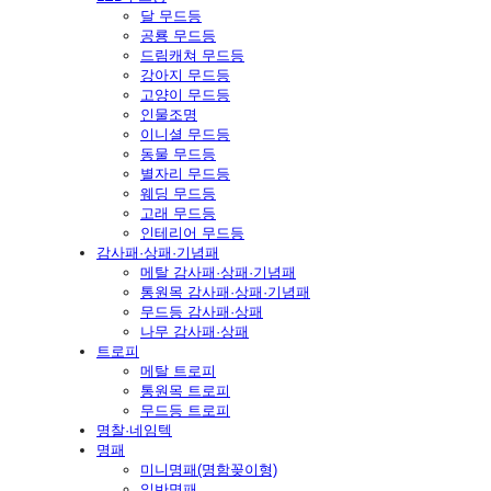
달 무드등
공룡 무드등
드림캐쳐 무드등
강아지 무드등
고양이 무드등
인물조명
이니셜 무드등
동물 무드등
별자리 무드등
웨딩 무드등
고래 무드등
인테리어 무드등
감사패·상패·기념패
메탈 감사패·상패·기념패
통원목 감사패·상패·기념패
무드등 감사패·상패
나무 감사패·상패
트로피
메탈 트로피
통원목 트로피
무드등 트로피
명찰·네임텍
명패
미니명패(명함꽂이형)
일반명패