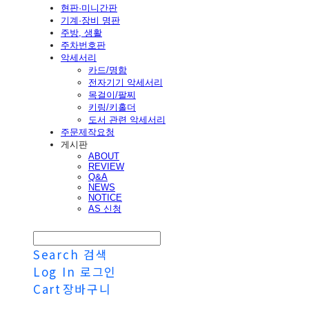
현판·미니간판
기계·장비 명판
주방, 생활
주차번호판
악세서리
카드/명함
전자기기 악세서리
목걸이/팔찌
키링/키홀더
도서 관련 악세서리
주문제작요청
게시판
ABOUT
REVIEW
Q&A
NEWS
NOTICE
AS 신청
Search
검색
Log In
로그인
Cart
장바구니