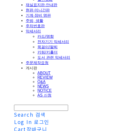
재실표지판·안내판
현판·미니간판
기계·장비 명판
주방, 생활
주차번호판
악세서리
카드/명함
전자기기 악세서리
목걸이/팔찌
키링/키홀더
도서 관련 악세서리
주문제작요청
게시판
ABOUT
REVIEW
Q&A
NEWS
NOTICE
AS 신청
Search
검색
Log In
로그인
Cart
장바구니