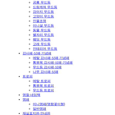
공룡 무드등
드림캐쳐 무드등
강아지 무드등
고양이 무드등
인물조명
이니셜 무드등
동물 무드등
별자리 무드등
웨딩 무드등
고래 무드등
인테리어 무드등
감사패·상패·기념패
메탈 감사패·상패·기념패
통원목 감사패·상패·기념패
무드등 감사패·상패
나무 감사패·상패
트로피
메탈 트로피
통원목 트로피
무드등 트로피
명찰·네임텍
명패
미니명패(명함꽂이형)
일반명패
재실표지판·안내판