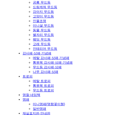
공룡 무드등
드림캐쳐 무드등
강아지 무드등
고양이 무드등
인물조명
이니셜 무드등
동물 무드등
별자리 무드등
웨딩 무드등
고래 무드등
인테리어 무드등
감사패·상패·기념패
메탈 감사패·상패·기념패
통원목 감사패·상패·기념패
무드등 감사패·상패
나무 감사패·상패
트로피
메탈 트로피
통원목 트로피
무드등 트로피
명찰·네임텍
명패
미니명패(명함꽂이형)
일반명패
재실표지판·안내판