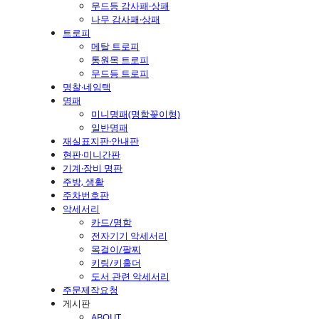
무드등 감사패·상패
나무 감사패·상패
트로피
메탈 트로피
통원목 트로피
무드등 트로피
명찰·네임텍
명패
미니명패(명함꽂이형)
일반명패
재실표지판·안내판
현판·미니간판
기계·장비 명판
주방, 생활
주차번호판
악세서리
카드/명함
전자기기 악세서리
목걸이/팔찌
키링/키홀더
도서 관련 악세서리
주문제작요청
게시판
ABOUT