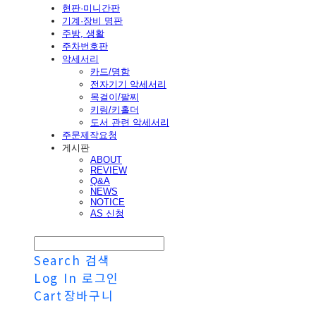
현판·미니간판
기계·장비 명판
주방, 생활
주차번호판
악세서리
카드/명함
전자기기 악세서리
목걸이/팔찌
키링/키홀더
도서 관련 악세서리
주문제작요청
게시판
ABOUT
REVIEW
Q&A
NEWS
NOTICE
AS 신청
Search
검색
Log In
로그인
Cart
장바구니