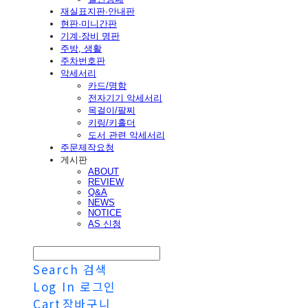
재실표지판·안내판
현판·미니간판
기계·장비 명판
주방, 생활
주차번호판
악세서리
카드/명함
전자기기 악세서리
목걸이/팔찌
키링/키홀더
도서 관련 악세서리
주문제작요청
게시판
ABOUT
REVIEW
Q&A
NEWS
NOTICE
AS 신청
Search
검색
Log In
로그인
Cart
장바구니