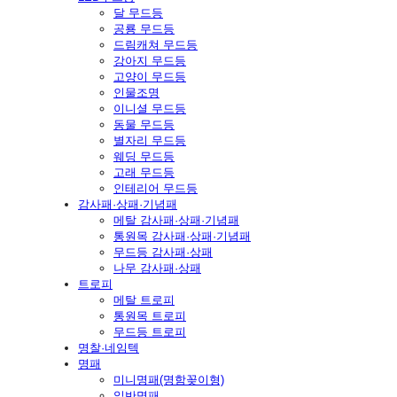
달 무드등
공룡 무드등
드림캐쳐 무드등
강아지 무드등
고양이 무드등
인물조명
이니셜 무드등
동물 무드등
별자리 무드등
웨딩 무드등
고래 무드등
인테리어 무드등
감사패·상패·기념패
메탈 감사패·상패·기념패
통원목 감사패·상패·기념패
무드등 감사패·상패
나무 감사패·상패
트로피
메탈 트로피
통원목 트로피
무드등 트로피
명찰·네임텍
명패
미니명패(명함꽂이형)
일반명패