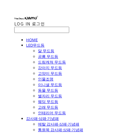
LOG IN
로그인
HOME
LED무드등
달 무드등
공룡 무드등
드림캐쳐 무드등
강아지 무드등
고양이 무드등
인물조명
이니셜 무드등
동물 무드등
별자리 무드등
웨딩 무드등
고래 무드등
인테리어 무드등
감사패·상패·기념패
메탈 감사패·상패·기념패
통원목 감사패·상패·기념패