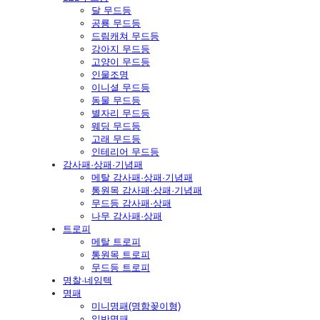
달 무드등
공룡 무드등
드림캐쳐 무드등
강아지 무드등
고양이 무드등
인물조명
이니셜 무드등
동물 무드등
별자리 무드등
웨딩 무드등
고래 무드등
인테리어 무드등
감사패·상패·기념패
메탈 감사패·상패·기념패
통원목 감사패·상패·기념패
무드등 감사패·상패
나무 감사패·상패
트로피
메탈 트로피
통원목 트로피
무드등 트로피
명찰·네임텍
명패
미니명패(명함꽂이형)
일반명패