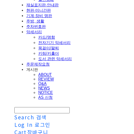
재실표지판·안내판
현판·미니간판
기계·장비 명판
주방, 생활
주차번호판
악세서리
카드/명함
전자기기 악세서리
목걸이/팔찌
키링/키홀더
도서 관련 악세서리
주문제작요청
게시판
ABOUT
REVIEW
Q&A
NEWS
NOTICE
AS 신청
Search
검색
Log In
로그인
Cart
장바구니