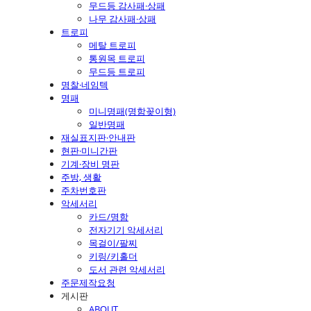
무드등 감사패·상패
나무 감사패·상패
트로피
메탈 트로피
통원목 트로피
무드등 트로피
명찰·네임텍
명패
미니명패(명함꽂이형)
일반명패
재실표지판·안내판
현판·미니간판
기계·장비 명판
주방, 생활
주차번호판
악세서리
카드/명함
전자기기 악세서리
목걸이/팔찌
키링/키홀더
도서 관련 악세서리
주문제작요청
게시판
ABOUT