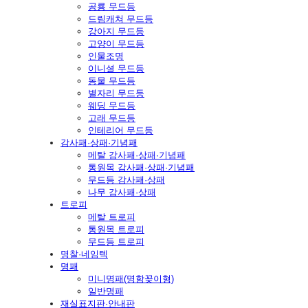
공룡 무드등
드림캐쳐 무드등
강아지 무드등
고양이 무드등
인물조명
이니셜 무드등
동물 무드등
별자리 무드등
웨딩 무드등
고래 무드등
인테리어 무드등
감사패·상패·기념패
메탈 감사패·상패·기념패
통원목 감사패·상패·기념패
무드등 감사패·상패
나무 감사패·상패
트로피
메탈 트로피
통원목 트로피
무드등 트로피
명찰·네임텍
명패
미니명패(명함꽂이형)
일반명패
재실표지판·안내판