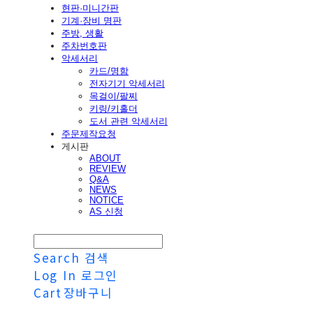
현판·미니간판
기계·장비 명판
주방, 생활
주차번호판
악세서리
카드/명함
전자기기 악세서리
목걸이/팔찌
키링/키홀더
도서 관련 악세서리
주문제작요청
게시판
ABOUT
REVIEW
Q&A
NEWS
NOTICE
AS 신청
Search
검색
Log In
로그인
Cart
장바구니