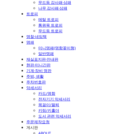
무드등 감사패·상패
나무 감사패·상패
트로피
메탈 트로피
통원목 트로피
무드등 트로피
명찰·네임텍
명패
미니명패(명함꽂이형)
일반명패
재실표지판·안내판
현판·미니간판
기계·장비 명판
주방, 생활
주차번호판
악세서리
카드/명함
전자기기 악세서리
목걸이/팔찌
키링/키홀더
도서 관련 악세서리
주문제작요청
게시판
ABOUT