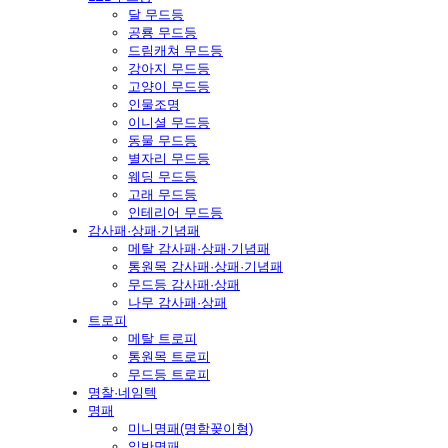
달 무드등
공룡 무드등
드림캐쳐 무드등
강아지 무드등
고양이 무드등
인물조명
이니셜 무드등
동물 무드등
별자리 무드등
웨딩 무드등
고래 무드등
인테리어 무드등
감사패·상패·기념패
메탈 감사패·상패·기념패
통원목 감사패·상패·기념패
무드등 감사패·상패
나무 감사패·상패
트로피
메탈 트로피
통원목 트로피
무드등 트로피
명찰·네임텍
명패
미니명패(명함꽂이형)
일반명패