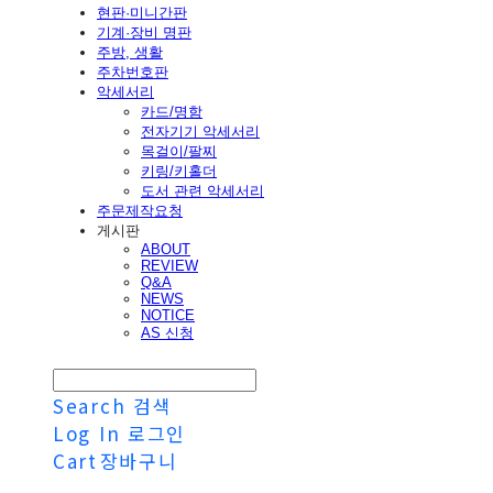
현판·미니간판
기계·장비 명판
주방, 생활
주차번호판
악세서리
카드/명함
전자기기 악세서리
목걸이/팔찌
키링/키홀더
도서 관련 악세서리
주문제작요청
게시판
ABOUT
REVIEW
Q&A
NEWS
NOTICE
AS 신청
Search
검색
Log In
로그인
Cart
장바구니