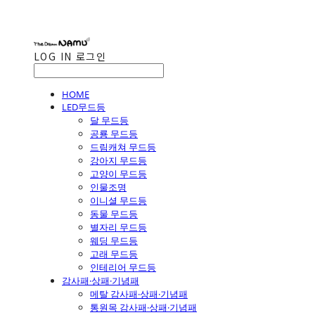
LOG IN
로그인
HOME
LED무드등
달 무드등
공룡 무드등
드림캐쳐 무드등
강아지 무드등
고양이 무드등
인물조명
이니셜 무드등
동물 무드등
별자리 무드등
웨딩 무드등
고래 무드등
인테리어 무드등
감사패·상패·기념패
메탈 감사패·상패·기념패
통원목 감사패·상패·기념패