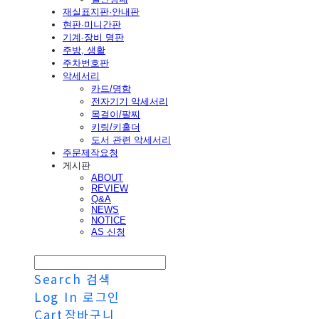
재실표지판·안내판
현판·미니간판
기계·장비 명판
주방, 생활
주차번호판
악세서리
카드/명함
전자기기 악세서리
목걸이/팔찌
키링/키홀더
도서 관련 악세서리
주문제작요청
게시판
ABOUT
REVIEW
Q&A
NEWS
NOTICE
AS 신청
Search
검색
Log In
로그인
Cart
장바구니