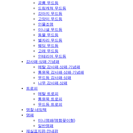
공룡 무드등
드림캐쳐 무드등
강아지 무드등
고양이 무드등
인물조명
이니셜 무드등
동물 무드등
별자리 무드등
웨딩 무드등
고래 무드등
인테리어 무드등
감사패·상패·기념패
메탈 감사패·상패·기념패
통원목 감사패·상패·기념패
무드등 감사패·상패
나무 감사패·상패
트로피
메탈 트로피
통원목 트로피
무드등 트로피
명찰·네임텍
명패
미니명패(명함꽂이형)
일반명패
재실표지판·안내판