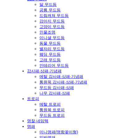
달 무드등
공룡 무드등
드림캐쳐 무드등
강아지 무드등
고양이 무드등
인물조명
이니셜 무드등
동물 무드등
별자리 무드등
웨딩 무드등
고래 무드등
인테리어 무드등
감사패·상패·기념패
메탈 감사패·상패·기념패
통원목 감사패·상패·기념패
무드등 감사패·상패
나무 감사패·상패
트로피
메탈 트로피
통원목 트로피
무드등 트로피
명찰·네임텍
명패
미니명패(명함꽂이형)
일반명패