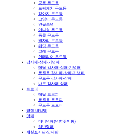
공룡 무드등
드림캐쳐 무드등
강아지 무드등
고양이 무드등
인물조명
이니셜 무드등
동물 무드등
별자리 무드등
웨딩 무드등
고래 무드등
인테리어 무드등
감사패·상패·기념패
메탈 감사패·상패·기념패
통원목 감사패·상패·기념패
무드등 감사패·상패
나무 감사패·상패
트로피
메탈 트로피
통원목 트로피
무드등 트로피
명찰·네임텍
명패
미니명패(명함꽂이형)
일반명패
재실표지판·안내판