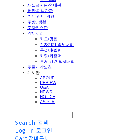
재실표지판·안내판
현판·미니간판
기계·장비 명판
주방, 생활
주차번호판
악세서리
카드/명함
전자기기 악세서리
목걸이/팔찌
키링/키홀더
도서 관련 악세서리
주문제작요청
게시판
ABOUT
REVIEW
Q&A
NEWS
NOTICE
AS 신청
Search
검색
Log In
로그인
Cart
장바구니