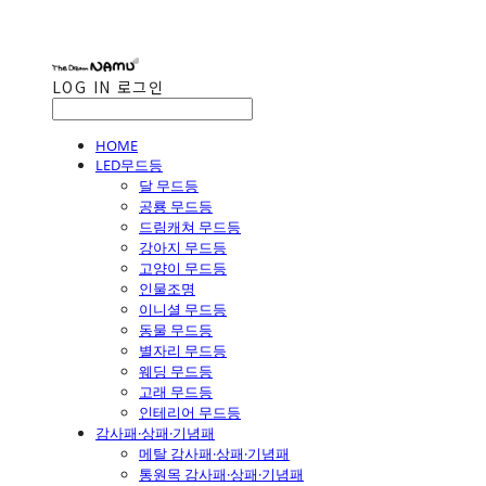
LOG IN
로그인
HOME
LED무드등
달 무드등
공룡 무드등
드림캐쳐 무드등
강아지 무드등
고양이 무드등
인물조명
이니셜 무드등
동물 무드등
별자리 무드등
웨딩 무드등
고래 무드등
인테리어 무드등
감사패·상패·기념패
메탈 감사패·상패·기념패
통원목 감사패·상패·기념패