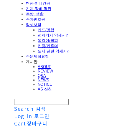
현판·미니간판
기계·장비 명판
주방, 생활
주차번호판
악세서리
카드/명함
전자기기 악세서리
목걸이/팔찌
키링/키홀더
도서 관련 악세서리
주문제작요청
게시판
ABOUT
REVIEW
Q&A
NEWS
NOTICE
AS 신청
Search
검색
Log In
로그인
Cart
장바구니