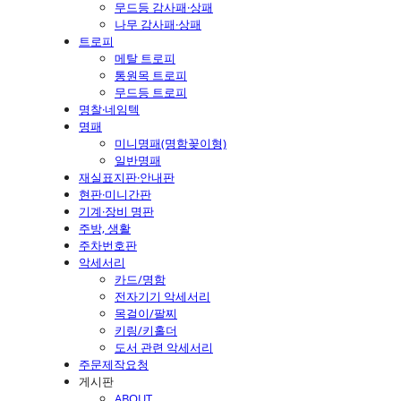
무드등 감사패·상패
나무 감사패·상패
트로피
메탈 트로피
통원목 트로피
무드등 트로피
명찰·네임텍
명패
미니명패(명함꽂이형)
일반명패
재실표지판·안내판
현판·미니간판
기계·장비 명판
주방, 생활
주차번호판
악세서리
카드/명함
전자기기 악세서리
목걸이/팔찌
키링/키홀더
도서 관련 악세서리
주문제작요청
게시판
ABOUT