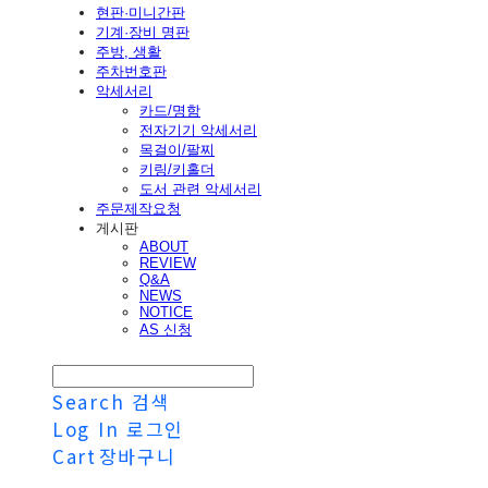
현판·미니간판
기계·장비 명판
주방, 생활
주차번호판
악세서리
카드/명함
전자기기 악세서리
목걸이/팔찌
키링/키홀더
도서 관련 악세서리
주문제작요청
게시판
ABOUT
REVIEW
Q&A
NEWS
NOTICE
AS 신청
Search
검색
Log In
로그인
Cart
장바구니