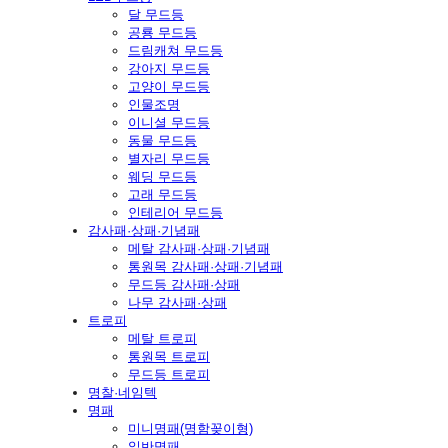
달 무드등
공룡 무드등
드림캐쳐 무드등
강아지 무드등
고양이 무드등
인물조명
이니셜 무드등
동물 무드등
별자리 무드등
웨딩 무드등
고래 무드등
인테리어 무드등
감사패·상패·기념패
메탈 감사패·상패·기념패
통원목 감사패·상패·기념패
무드등 감사패·상패
나무 감사패·상패
트로피
메탈 트로피
통원목 트로피
무드등 트로피
명찰·네임텍
명패
미니명패(명함꽂이형)
일반명패