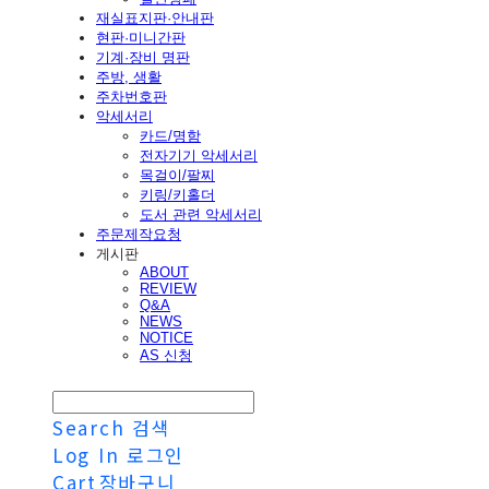
재실표지판·안내판
현판·미니간판
기계·장비 명판
주방, 생활
주차번호판
악세서리
카드/명함
전자기기 악세서리
목걸이/팔찌
키링/키홀더
도서 관련 악세서리
주문제작요청
게시판
ABOUT
REVIEW
Q&A
NEWS
NOTICE
AS 신청
Search
검색
Log In
로그인
Cart
장바구니