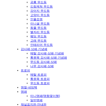
공룡 무드등
드림캐쳐 무드등
강아지 무드등
고양이 무드등
인물조명
이니셜 무드등
동물 무드등
별자리 무드등
웨딩 무드등
고래 무드등
인테리어 무드등
감사패·상패·기념패
메탈 감사패·상패·기념패
통원목 감사패·상패·기념패
무드등 감사패·상패
나무 감사패·상패
트로피
메탈 트로피
통원목 트로피
무드등 트로피
명찰·네임텍
명패
미니명패(명함꽂이형)
일반명패
재실표지판·안내판