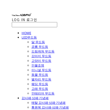
LOG IN
로그인
HOME
LED무드등
달 무드등
공룡 무드등
드림캐쳐 무드등
강아지 무드등
고양이 무드등
인물조명
이니셜 무드등
동물 무드등
별자리 무드등
웨딩 무드등
고래 무드등
인테리어 무드등
감사패·상패·기념패
메탈 감사패·상패·기념패
통원목 감사패·상패·기념패