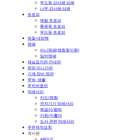
무드등 감사패·상패
나무 감사패·상패
트로피
메탈 트로피
통원목 트로피
무드등 트로피
명찰·네임텍
명패
미니명패(명함꽂이형)
일반명패
재실표지판·안내판
현판·미니간판
기계·장비 명판
주방, 생활
주차번호판
악세서리
카드/명함
전자기기 악세서리
목걸이/팔찌
키링/키홀더
도서 관련 악세서리
주문제작요청
게시판
ABOUT