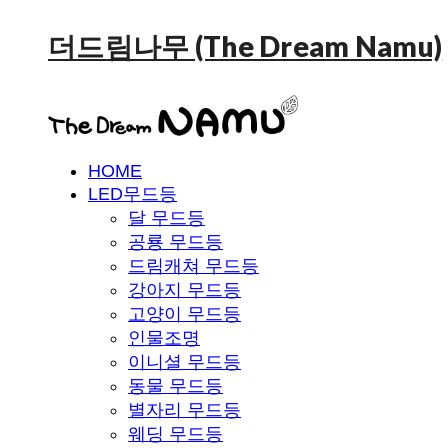
더드림나무 (The Dream Namu)
HOME
LED무드등
달 무드등
공룡 무드등
드림캐쳐 무드등
강아지 무드등
고양이 무드등
인물조명
이니셜 무드등
동물 무드등
별자리 무드등
웨딩 무드등