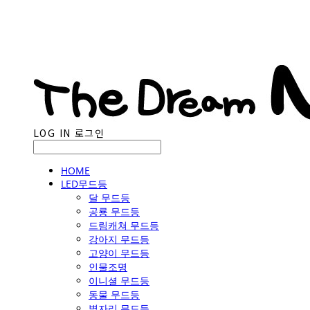
LOG IN
로그인
HOME
LED무드등
달 무드등
공룡 무드등
드림캐쳐 무드등
강아지 무드등
고양이 무드등
인물조명
이니셜 무드등
동물 무드등
별자리 무드등