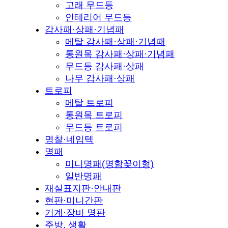
고래 무드등
인테리어 무드등
감사패·상패·기념패
메탈 감사패·상패·기념패
통원목 감사패·상패·기념패
무드등 감사패·상패
나무 감사패·상패
트로피
메탈 트로피
통원목 트로피
무드등 트로피
명찰·네임텍
명패
미니명패(명함꽂이형)
일반명패
재실표지판·안내판
현판·미니간판
기계·장비 명판
주방, 생활