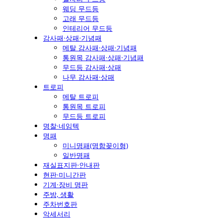
웨딩 무드등
고래 무드등
인테리어 무드등
감사패·상패·기념패
메탈 감사패·상패·기념패
통원목 감사패·상패·기념패
무드등 감사패·상패
나무 감사패·상패
트로피
메탈 트로피
통원목 트로피
무드등 트로피
명찰·네임텍
명패
미니명패(명함꽂이형)
일반명패
재실표지판·안내판
현판·미니간판
기계·장비 명판
주방, 생활
주차번호판
악세서리