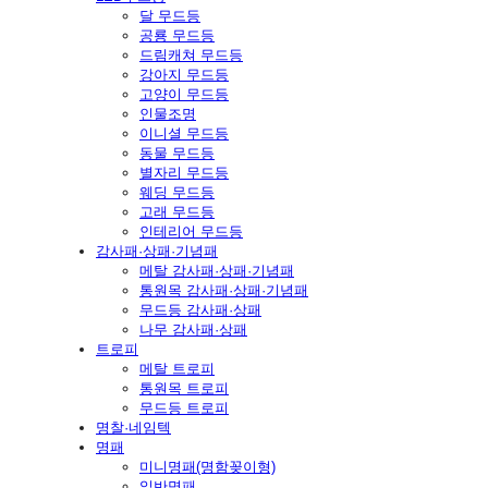
달 무드등
공룡 무드등
드림캐쳐 무드등
강아지 무드등
고양이 무드등
인물조명
이니셜 무드등
동물 무드등
별자리 무드등
웨딩 무드등
고래 무드등
인테리어 무드등
감사패·상패·기념패
메탈 감사패·상패·기념패
통원목 감사패·상패·기념패
무드등 감사패·상패
나무 감사패·상패
트로피
메탈 트로피
통원목 트로피
무드등 트로피
명찰·네임텍
명패
미니명패(명함꽂이형)
일반명패