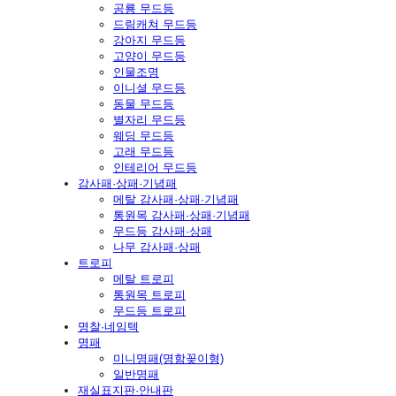
공룡 무드등
드림캐쳐 무드등
강아지 무드등
고양이 무드등
인물조명
이니셜 무드등
동물 무드등
별자리 무드등
웨딩 무드등
고래 무드등
인테리어 무드등
감사패·상패·기념패
메탈 감사패·상패·기념패
통원목 감사패·상패·기념패
무드등 감사패·상패
나무 감사패·상패
트로피
메탈 트로피
통원목 트로피
무드등 트로피
명찰·네임텍
명패
미니명패(명함꽂이형)
일반명패
재실표지판·안내판