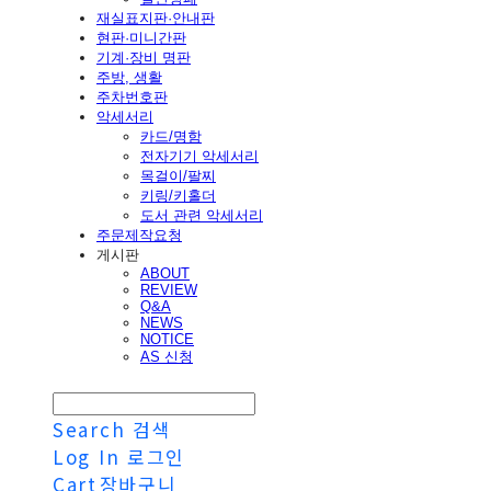
재실표지판·안내판
현판·미니간판
기계·장비 명판
주방, 생활
주차번호판
악세서리
카드/명함
전자기기 악세서리
목걸이/팔찌
키링/키홀더
도서 관련 악세서리
주문제작요청
게시판
ABOUT
REVIEW
Q&A
NEWS
NOTICE
AS 신청
Search
검색
Log In
로그인
Cart
장바구니