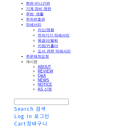
현판·미니간판
기계·장비 명판
주방, 생활
주차번호판
악세서리
카드/명함
전자기기 악세서리
목걸이/팔찌
키링/키홀더
도서 관련 악세서리
주문제작요청
게시판
ABOUT
REVIEW
Q&A
NEWS
NOTICE
AS 신청
Search
검색
Log In
로그인
Cart
장바구니