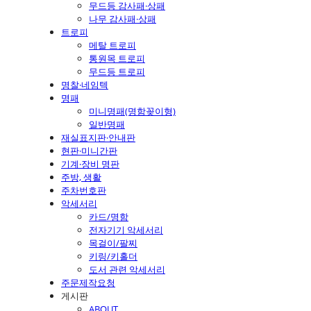
무드등 감사패·상패
나무 감사패·상패
트로피
메탈 트로피
통원목 트로피
무드등 트로피
명찰·네임텍
명패
미니명패(명함꽂이형)
일반명패
재실표지판·안내판
현판·미니간판
기계·장비 명판
주방, 생활
주차번호판
악세서리
카드/명함
전자기기 악세서리
목걸이/팔찌
키링/키홀더
도서 관련 악세서리
주문제작요청
게시판
ABOUT