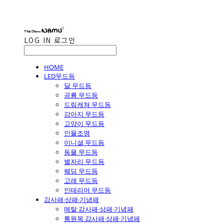
LOG IN
로그인
HOME
LED무드등
달 무드등
공룡 무드등
드림캐쳐 무드등
강아지 무드등
고양이 무드등
인물조명
이니셜 무드등
동물 무드등
별자리 무드등
웨딩 무드등
고래 무드등
인테리어 무드등
감사패·상패·기념패
메탈 감사패·상패·기념패
통원목 감사패·상패·기념패