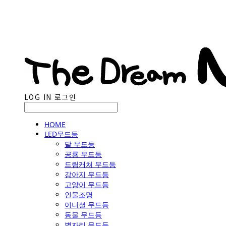
LOG IN
로그인
HOME
LED무드등
달 무드등
공룡 무드등
드림캐쳐 무드등
강아지 무드등
고양이 무드등
인물조명
이니셜 무드등
동물 무드등
별자리 무드등