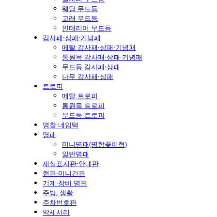
웨딩 무드등
고래 무드등
인테리어 무드등
감사패·상패·기념패
메탈 감사패·상패·기념패
통원목 감사패·상패·기념패
무드등 감사패·상패
나무 감사패·상패
트로피
메탈 트로피
통원목 트로피
무드등 트로피
명찰·네임텍
명패
미니명패(명함꽂이형)
일반명패
재실표지판·안내판
현판·미니간판
기계·장비 명판
주방, 생활
주차번호판
악세서리