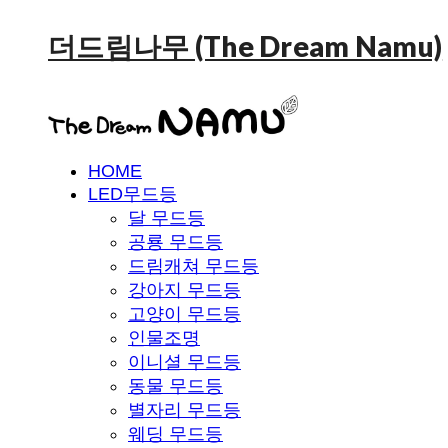
더드림나무 (The Dream Namu)
HOME
LED무드등
달 무드등
공룡 무드등
드림캐쳐 무드등
강아지 무드등
고양이 무드등
인물조명
이니셜 무드등
동물 무드등
별자리 무드등
웨딩 무드등