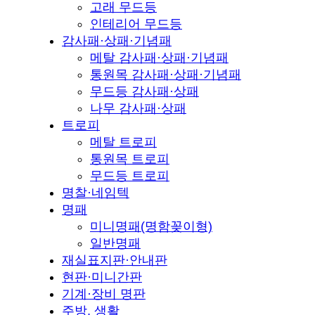
고래 무드등
인테리어 무드등
감사패·상패·기념패
메탈 감사패·상패·기념패
통원목 감사패·상패·기념패
무드등 감사패·상패
나무 감사패·상패
트로피
메탈 트로피
통원목 트로피
무드등 트로피
명찰·네임텍
명패
미니명패(명함꽂이형)
일반명패
재실표지판·안내판
현판·미니간판
기계·장비 명판
주방, 생활