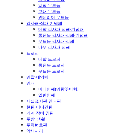
웨딩 무드등
고래 무드등
인테리어 무드등
감사패·상패·기념패
메탈 감사패·상패·기념패
통원목 감사패·상패·기념패
무드등 감사패·상패
나무 감사패·상패
트로피
메탈 트로피
통원목 트로피
무드등 트로피
명찰·네임텍
명패
미니명패(명함꽂이형)
일반명패
재실표지판·안내판
현판·미니간판
기계·장비 명판
주방, 생활
주차번호판
악세서리