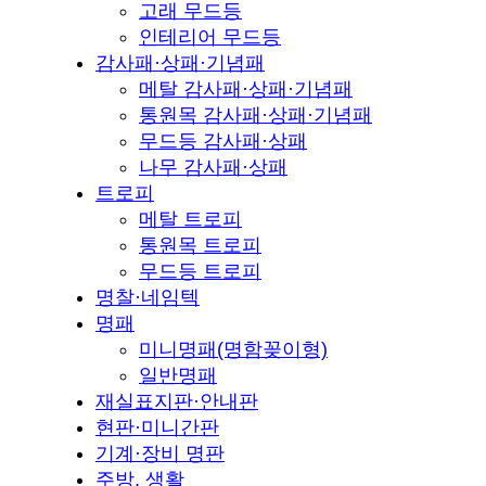
고래 무드등
인테리어 무드등
감사패·상패·기념패
메탈 감사패·상패·기념패
통원목 감사패·상패·기념패
무드등 감사패·상패
나무 감사패·상패
트로피
메탈 트로피
통원목 트로피
무드등 트로피
명찰·네임텍
명패
미니명패(명함꽂이형)
일반명패
재실표지판·안내판
현판·미니간판
기계·장비 명판
주방, 생활