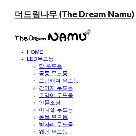
더드림나무 (The Dream Namu)
HOME
LED무드등
달 무드등
공룡 무드등
드림캐쳐 무드등
강아지 무드등
고양이 무드등
인물조명
이니셜 무드등
동물 무드등
별자리 무드등
웨딩 무드등