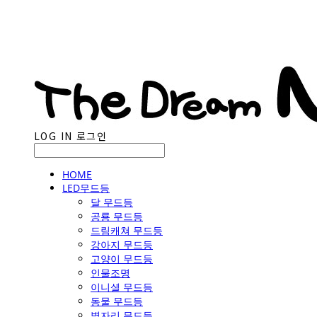
LOG IN
로그인
HOME
LED무드등
달 무드등
공룡 무드등
드림캐쳐 무드등
강아지 무드등
고양이 무드등
인물조명
이니셜 무드등
동물 무드등
별자리 무드등