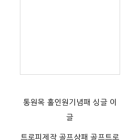
통원목 홀인원기념패 싱글 이
글
트로피제작 골프상패 골프트로