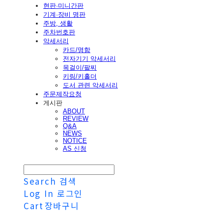
현판·미니간판
기계·장비 명판
주방, 생활
주차번호판
악세서리
카드/명함
전자기기 악세서리
목걸이/팔찌
키링/키홀더
도서 관련 악세서리
주문제작요청
게시판
ABOUT
REVIEW
Q&A
NEWS
NOTICE
AS 신청
Search
검색
Log In
로그인
Cart
장바구니