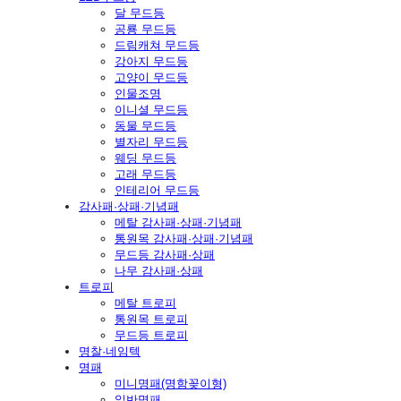
달 무드등
공룡 무드등
드림캐쳐 무드등
강아지 무드등
고양이 무드등
인물조명
이니셜 무드등
동물 무드등
별자리 무드등
웨딩 무드등
고래 무드등
인테리어 무드등
감사패·상패·기념패
메탈 감사패·상패·기념패
통원목 감사패·상패·기념패
무드등 감사패·상패
나무 감사패·상패
트로피
메탈 트로피
통원목 트로피
무드등 트로피
명찰·네임텍
명패
미니명패(명함꽂이형)
일반명패