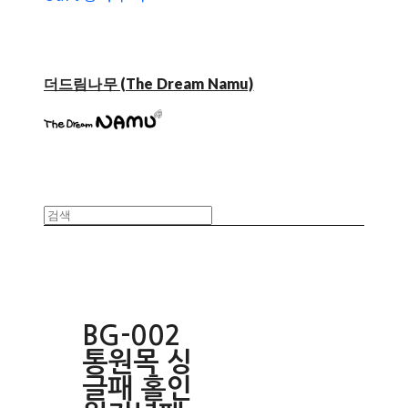
더드림나무 (The Dream Namu)
BG-002
통원목 싱
글패 홀인