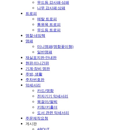
무드등 감사패·상패
나무 감사패·상패
트로피
메탈 트로피
통원목 트로피
무드등 트로피
명찰·네임텍
명패
미니명패(명함꽂이형)
일반명패
재실표지판·안내판
현판·미니간판
기계·장비 명판
주방, 생활
주차번호판
악세서리
카드/명함
전자기기 악세서리
목걸이/팔찌
키링/키홀더
도서 관련 악세서리
주문제작요청
게시판
ABOUT