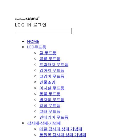
LOG IN
로그인
HOME
LED무드등
달 무드등
공룡 무드등
드림캐쳐 무드등
강아지 무드등
고양이 무드등
인물조명
이니셜 무드등
동물 무드등
별자리 무드등
웨딩 무드등
고래 무드등
인테리어 무드등
감사패·상패·기념패
메탈 감사패·상패·기념패
통원목 감사패·상패·기념패