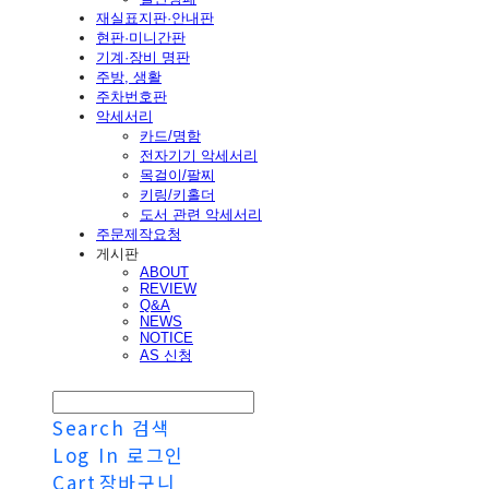
재실표지판·안내판
현판·미니간판
기계·장비 명판
주방, 생활
주차번호판
악세서리
카드/명함
전자기기 악세서리
목걸이/팔찌
키링/키홀더
도서 관련 악세서리
주문제작요청
게시판
ABOUT
REVIEW
Q&A
NEWS
NOTICE
AS 신청
Search
검색
Log In
로그인
Cart
장바구니