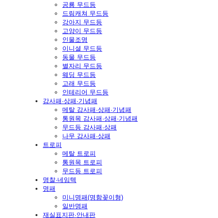
공룡 무드등
드림캐쳐 무드등
강아지 무드등
고양이 무드등
인물조명
이니셜 무드등
동물 무드등
별자리 무드등
웨딩 무드등
고래 무드등
인테리어 무드등
감사패·상패·기념패
메탈 감사패·상패·기념패
통원목 감사패·상패·기념패
무드등 감사패·상패
나무 감사패·상패
트로피
메탈 트로피
통원목 트로피
무드등 트로피
명찰·네임텍
명패
미니명패(명함꽂이형)
일반명패
재실표지판·안내판