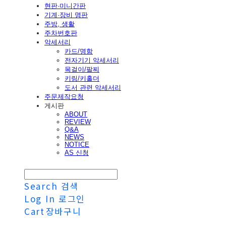
현판·미니간판
기계·장비 명판
주방, 생활
주차번호판
악세서리
카드/명함
전자기기 악세서리
목걸이/팔찌
키링/키홀더
도서 관련 악세서리
주문제작요청
게시판
ABOUT
REVIEW
Q&A
NEWS
NOTICE
AS 신청
Search
검색
Log In
로그인
Cart
장바구니