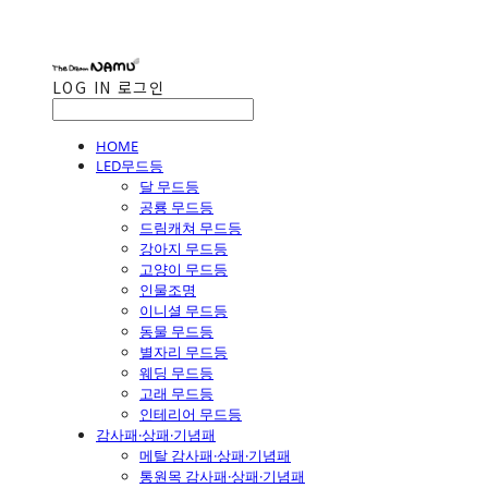
LOG IN
로그인
HOME
LED무드등
달 무드등
공룡 무드등
드림캐쳐 무드등
강아지 무드등
고양이 무드등
인물조명
이니셜 무드등
동물 무드등
별자리 무드등
웨딩 무드등
고래 무드등
인테리어 무드등
감사패·상패·기념패
메탈 감사패·상패·기념패
통원목 감사패·상패·기념패