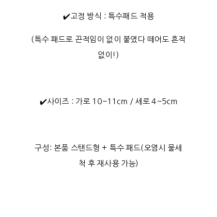
✔️고정 방식 : 특수패드 적용
(특수 패드로 끈적임이 없이 붙였다 떼어도 흔적
없이!)
✔️사이즈 : 가로 10~11cm / 세로 4~5cm
구성: 본품 스탠드형 + 특수 패드(오염시 물세
척 후 재사용 가능)