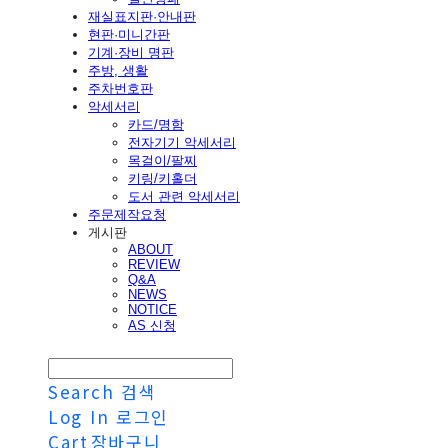
재실표지판·안내판
현판·미니간판
기계·장비 명판
주방, 생활
주차번호판
악세서리
카드/명함
전자기기 악세서리
목걸이/팔찌
키링/키홀더
도서 관련 악세서리
주문제작요청
게시판
ABOUT
REVIEW
Q&A
NEWS
NOTICE
AS 신청
Search
검색
Log In
로그인
Cart
장바구니