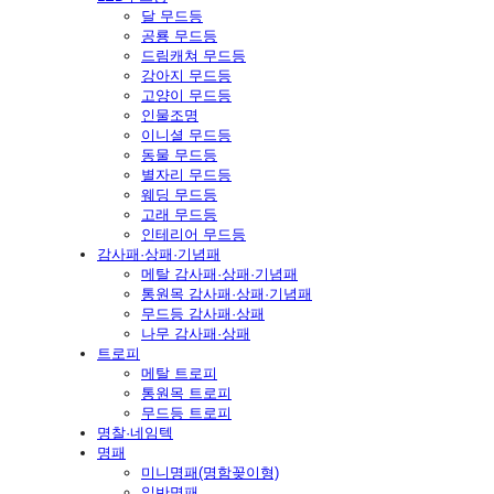
달 무드등
공룡 무드등
드림캐쳐 무드등
강아지 무드등
고양이 무드등
인물조명
이니셜 무드등
동물 무드등
별자리 무드등
웨딩 무드등
고래 무드등
인테리어 무드등
감사패·상패·기념패
메탈 감사패·상패·기념패
통원목 감사패·상패·기념패
무드등 감사패·상패
나무 감사패·상패
트로피
메탈 트로피
통원목 트로피
무드등 트로피
명찰·네임텍
명패
미니명패(명함꽂이형)
일반명패