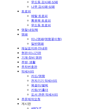
무드등 감사패·상패
나무 감사패·상패
트로피
메탈 트로피
통원목 트로피
무드등 트로피
명찰·네임텍
명패
미니명패(명함꽂이형)
일반명패
재실표지판·안내판
현판·미니간판
기계·장비 명판
주방, 생활
주차번호판
악세서리
카드/명함
전자기기 악세서리
목걸이/팔찌
키링/키홀더
도서 관련 악세서리
주문제작요청
게시판
ABOUT