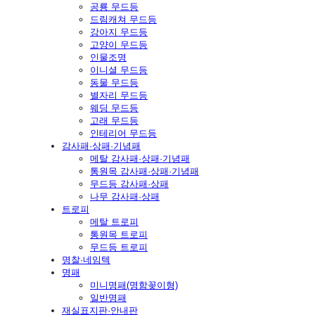
공룡 무드등
드림캐쳐 무드등
강아지 무드등
고양이 무드등
인물조명
이니셜 무드등
동물 무드등
별자리 무드등
웨딩 무드등
고래 무드등
인테리어 무드등
감사패·상패·기념패
메탈 감사패·상패·기념패
통원목 감사패·상패·기념패
무드등 감사패·상패
나무 감사패·상패
트로피
메탈 트로피
통원목 트로피
무드등 트로피
명찰·네임텍
명패
미니명패(명함꽂이형)
일반명패
재실표지판·안내판