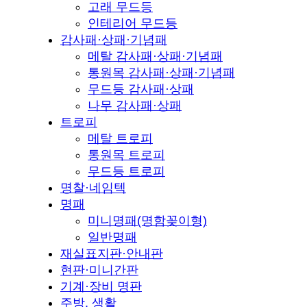
고래 무드등
인테리어 무드등
감사패·상패·기념패
메탈 감사패·상패·기념패
통원목 감사패·상패·기념패
무드등 감사패·상패
나무 감사패·상패
트로피
메탈 트로피
통원목 트로피
무드등 트로피
명찰·네임텍
명패
미니명패(명함꽂이형)
일반명패
재실표지판·안내판
현판·미니간판
기계·장비 명판
주방, 생활