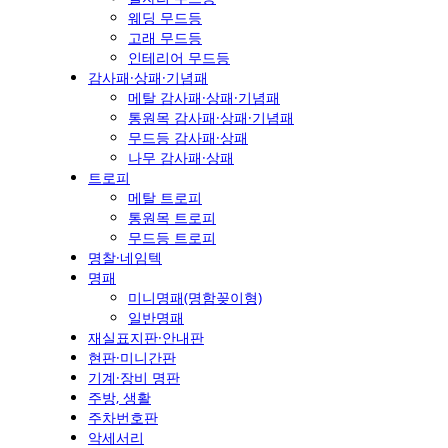
웨딩 무드등
고래 무드등
인테리어 무드등
감사패·상패·기념패
메탈 감사패·상패·기념패
통원목 감사패·상패·기념패
무드등 감사패·상패
나무 감사패·상패
트로피
메탈 트로피
통원목 트로피
무드등 트로피
명찰·네임텍
명패
미니명패(명함꽂이형)
일반명패
재실표지판·안내판
현판·미니간판
기계·장비 명판
주방, 생활
주차번호판
악세서리