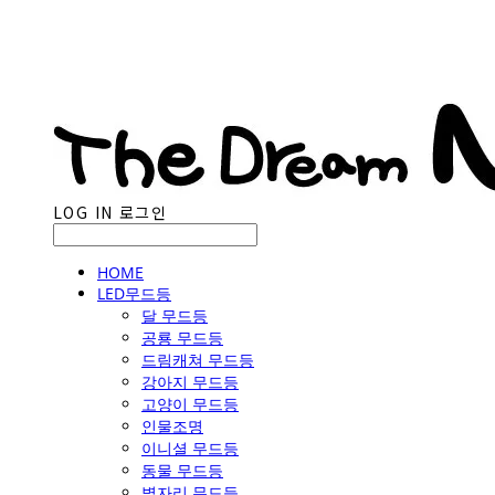
LOG IN
로그인
HOME
LED무드등
달 무드등
공룡 무드등
드림캐쳐 무드등
강아지 무드등
고양이 무드등
인물조명
이니셜 무드등
동물 무드등
별자리 무드등