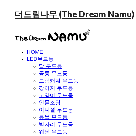
더드림나무 (The Dream Namu)
HOME
LED무드등
달 무드등
공룡 무드등
드림캐쳐 무드등
강아지 무드등
고양이 무드등
인물조명
이니셜 무드등
동물 무드등
별자리 무드등
웨딩 무드등