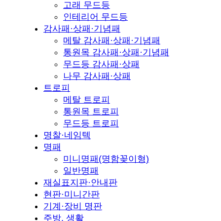
고래 무드등
인테리어 무드등
감사패·상패·기념패
메탈 감사패·상패·기념패
통원목 감사패·상패·기념패
무드등 감사패·상패
나무 감사패·상패
트로피
메탈 트로피
통원목 트로피
무드등 트로피
명찰·네임텍
명패
미니명패(명함꽂이형)
일반명패
재실표지판·안내판
현판·미니간판
기계·장비 명판
주방, 생활