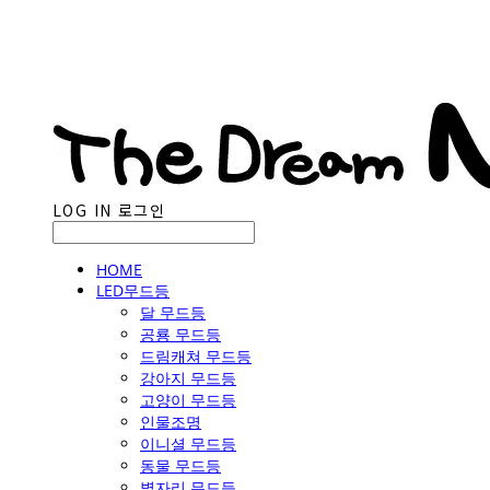
LOG IN
로그인
HOME
LED무드등
달 무드등
공룡 무드등
드림캐쳐 무드등
강아지 무드등
고양이 무드등
인물조명
이니셜 무드등
동물 무드등
별자리 무드등