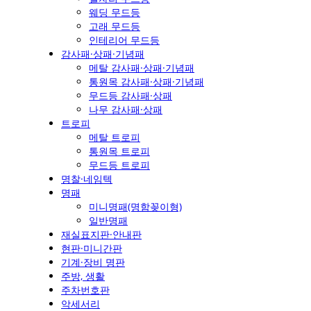
웨딩 무드등
고래 무드등
인테리어 무드등
감사패·상패·기념패
메탈 감사패·상패·기념패
통원목 감사패·상패·기념패
무드등 감사패·상패
나무 감사패·상패
트로피
메탈 트로피
통원목 트로피
무드등 트로피
명찰·네임텍
명패
미니명패(명함꽂이형)
일반명패
재실표지판·안내판
현판·미니간판
기계·장비 명판
주방, 생활
주차번호판
악세서리