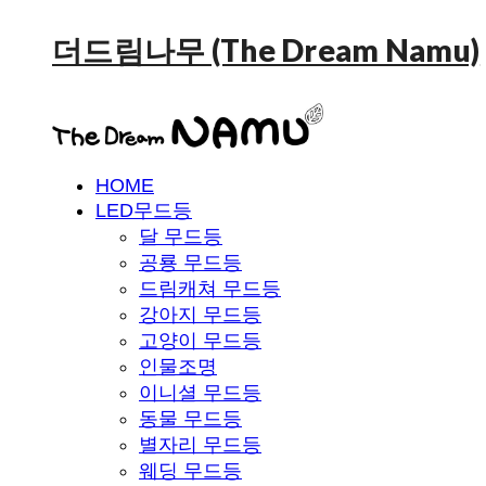
더드림나무 (The Dream Namu)
HOME
LED무드등
달 무드등
공룡 무드등
드림캐쳐 무드등
강아지 무드등
고양이 무드등
인물조명
이니셜 무드등
동물 무드등
별자리 무드등
웨딩 무드등