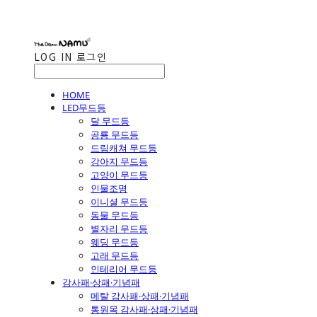
LOG IN
로그인
HOME
LED무드등
달 무드등
공룡 무드등
드림캐쳐 무드등
강아지 무드등
고양이 무드등
인물조명
이니셜 무드등
동물 무드등
별자리 무드등
웨딩 무드등
고래 무드등
인테리어 무드등
감사패·상패·기념패
메탈 감사패·상패·기념패
통원목 감사패·상패·기념패