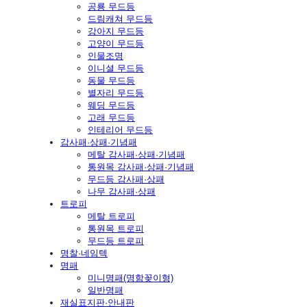
공룡 무드등
드림캐쳐 무드등
강아지 무드등
고양이 무드등
인물조명
이니셜 무드등
동물 무드등
별자리 무드등
웨딩 무드등
고래 무드등
인테리어 무드등
감사패·상패·기념패
메탈 감사패·상패·기념패
통원목 감사패·상패·기념패
무드등 감사패·상패
나무 감사패·상패
트로피
메탈 트로피
통원목 트로피
무드등 트로피
명찰·네임텍
명패
미니명패(명함꽂이형)
일반명패
재실표지판·안내판