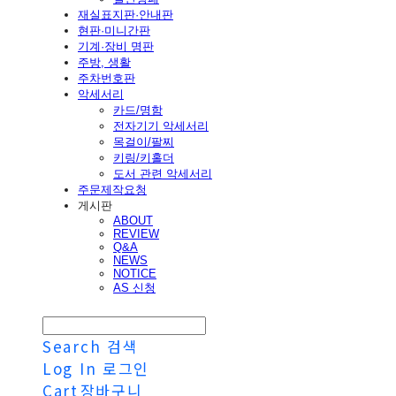
재실표지판·안내판
현판·미니간판
기계·장비 명판
주방, 생활
주차번호판
악세서리
카드/명함
전자기기 악세서리
목걸이/팔찌
키링/키홀더
도서 관련 악세서리
주문제작요청
게시판
ABOUT
REVIEW
Q&A
NEWS
NOTICE
AS 신청
Search
검색
Log In
로그인
Cart
장바구니