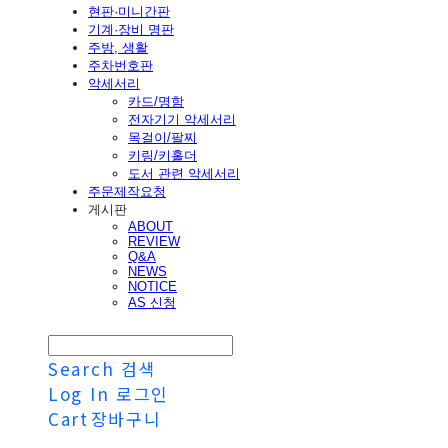
현판·미니간판
기계·장비 명판
주방, 생활
주차번호판
악세서리
카드/명함
전자기기 악세서리
목걸이/팔찌
키링/키홀더
도서 관련 악세서리
주문제작요청
게시판
ABOUT
REVIEW
Q&A
NEWS
NOTICE
AS 신청
Search
검색
Log In
로그인
Cart
장바구니