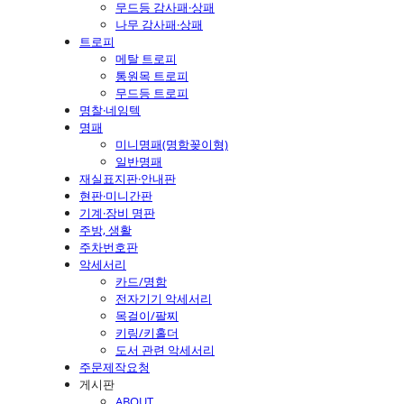
무드등 감사패·상패
나무 감사패·상패
트로피
메탈 트로피
통원목 트로피
무드등 트로피
명찰·네임텍
명패
미니명패(명함꽂이형)
일반명패
재실표지판·안내판
현판·미니간판
기계·장비 명판
주방, 생활
주차번호판
악세서리
카드/명함
전자기기 악세서리
목걸이/팔찌
키링/키홀더
도서 관련 악세서리
주문제작요청
게시판
ABOUT