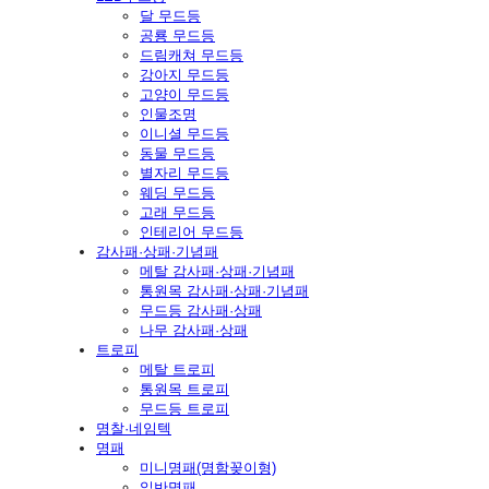
달 무드등
공룡 무드등
드림캐쳐 무드등
강아지 무드등
고양이 무드등
인물조명
이니셜 무드등
동물 무드등
별자리 무드등
웨딩 무드등
고래 무드등
인테리어 무드등
감사패·상패·기념패
메탈 감사패·상패·기념패
통원목 감사패·상패·기념패
무드등 감사패·상패
나무 감사패·상패
트로피
메탈 트로피
통원목 트로피
무드등 트로피
명찰·네임텍
명패
미니명패(명함꽂이형)
일반명패