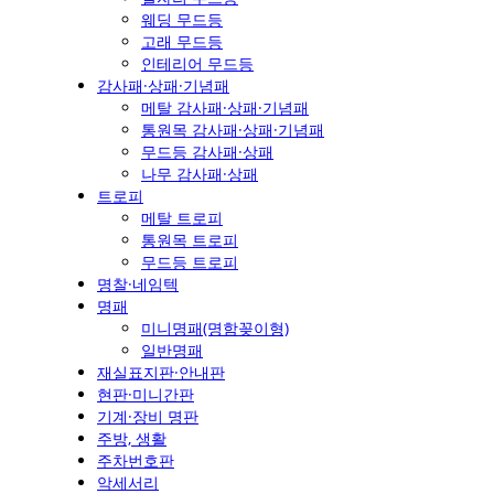
웨딩 무드등
고래 무드등
인테리어 무드등
감사패·상패·기념패
메탈 감사패·상패·기념패
통원목 감사패·상패·기념패
무드등 감사패·상패
나무 감사패·상패
트로피
메탈 트로피
통원목 트로피
무드등 트로피
명찰·네임텍
명패
미니명패(명함꽂이형)
일반명패
재실표지판·안내판
현판·미니간판
기계·장비 명판
주방, 생활
주차번호판
악세서리