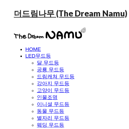
더드림나무 (The Dream Namu)
HOME
LED무드등
달 무드등
공룡 무드등
드림캐쳐 무드등
강아지 무드등
고양이 무드등
인물조명
이니셜 무드등
동물 무드등
별자리 무드등
웨딩 무드등