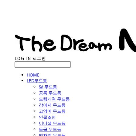
LOG IN
로그인
HOME
LED무드등
달 무드등
공룡 무드등
드림캐쳐 무드등
강아지 무드등
고양이 무드등
인물조명
이니셜 무드등
동물 무드등
별자리 무드등