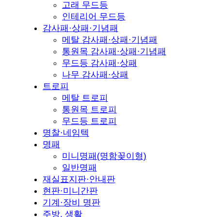
고래 무드등
인테리어 무드등
감사패·상패·기념패
메탈 감사패·상패·기념패
통원목 감사패·상패·기념패
무드등 감사패·상패
나무 감사패·상패
트로피
메탈 트로피
통원목 트로피
무드등 트로피
명찰·네임텍
명패
미니명패(명함꽂이형)
일반명패
재실표지판·안내판
현판·미니간판
기계·장비 명판
주방, 생활