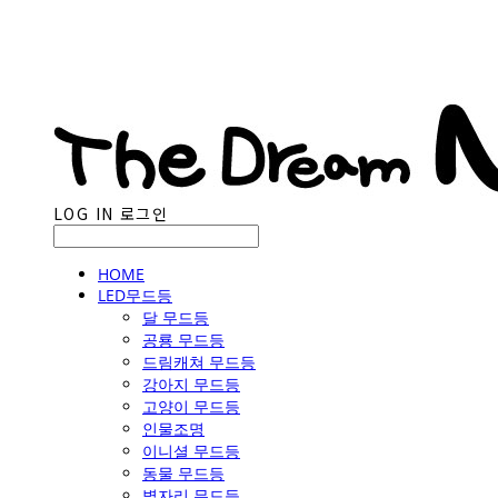
LOG IN
로그인
HOME
LED무드등
달 무드등
공룡 무드등
드림캐쳐 무드등
강아지 무드등
고양이 무드등
인물조명
이니셜 무드등
동물 무드등
별자리 무드등