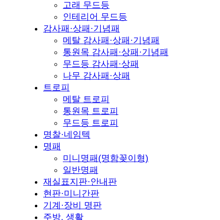
고래 무드등
인테리어 무드등
감사패·상패·기념패
메탈 감사패·상패·기념패
통원목 감사패·상패·기념패
무드등 감사패·상패
나무 감사패·상패
트로피
메탈 트로피
통원목 트로피
무드등 트로피
명찰·네임텍
명패
미니명패(명함꽂이형)
일반명패
재실표지판·안내판
현판·미니간판
기계·장비 명판
주방, 생활