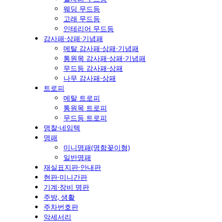
웨딩 무드등
고래 무드등
인테리어 무드등
감사패·상패·기념패
메탈 감사패·상패·기념패
통원목 감사패·상패·기념패
무드등 감사패·상패
나무 감사패·상패
트로피
메탈 트로피
통원목 트로피
무드등 트로피
명찰·네임텍
명패
미니명패(명함꽂이형)
일반명패
재실표지판·안내판
현판·미니간판
기계·장비 명판
주방, 생활
주차번호판
악세서리