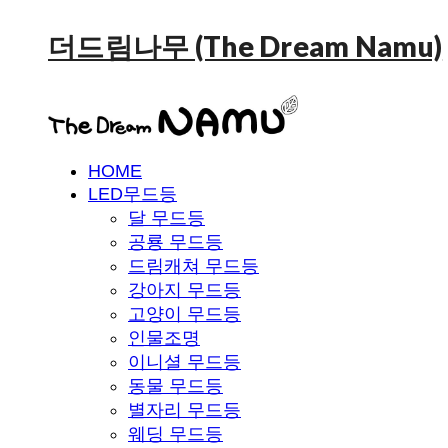
더드림나무 (The Dream Namu)
HOME
LED무드등
달 무드등
공룡 무드등
드림캐쳐 무드등
강아지 무드등
고양이 무드등
인물조명
이니셜 무드등
동물 무드등
별자리 무드등
웨딩 무드등